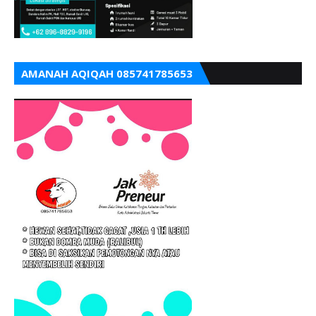
AMANAH AQIQAH 085741785653