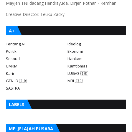
Mayjen TNI dadang Hendrayuda, Dirjen Pothan - Kemhan
Creative Director: Teuku Zacky
A+
Tentang A+
Ideologi
Politik
Ekonomi
Sosbud
Hankam
UMKM
Kamtibmas
Karir
LUGAS 🇮🇩
GEN-ID 🇮🇩
MRI 🇮🇩
SASTRA
LABELS
MP-JELAJAH PUSARA