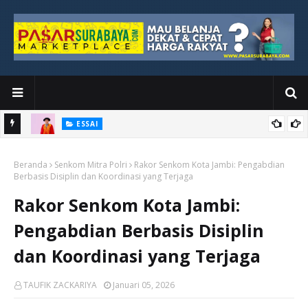
ESSAI
Bawah
Di Kuala Lumpur, Katno Hadi Menyelesaikan Perjalanan yang
Beranda
Tidak Berhenti di Panggung Wisuda
Senkom Mitra Polri
Rakor Senkom Kota Jambi: Pengabdian
Berbasis Disiplin dan Koordinasi yang Terjaga
Rakor Senkom Kota Jambi:
Pengabdian Berbasis Disiplin
dan Koordinasi yang Terjaga
TAUFIK ZACKARIYA
Januari 05, 2026