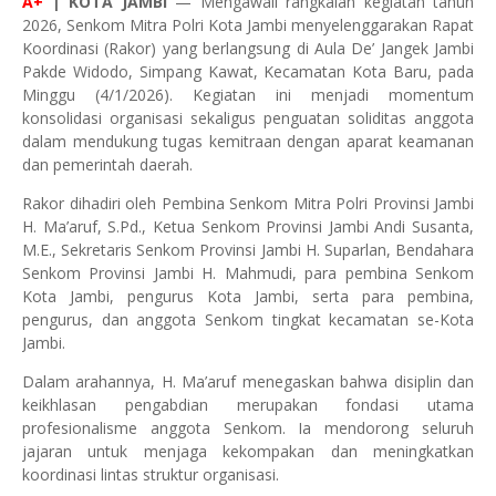
A+
| KOTA JAMBI
— Mengawali rangkaian kegiatan tahun
2026, Senkom Mitra Polri Kota Jambi menyelenggarakan Rapat
Koordinasi (Rakor) yang berlangsung di Aula De’ Jangek Jambi
Pakde Widodo, Simpang Kawat, Kecamatan Kota Baru, pada
Minggu (4/1/2026). Kegiatan ini menjadi momentum
konsolidasi organisasi sekaligus penguatan soliditas anggota
dalam mendukung tugas kemitraan dengan aparat keamanan
dan pemerintah daerah.
Rakor dihadiri oleh Pembina Senkom Mitra Polri Provinsi Jambi
H. Ma’aruf, S.Pd., Ketua Senkom Provinsi Jambi Andi Susanta,
M.E., Sekretaris Senkom Provinsi Jambi H. Suparlan, Bendahara
Senkom Provinsi Jambi H. Mahmudi, para pembina Senkom
Kota Jambi, pengurus Kota Jambi, serta para pembina,
pengurus, dan anggota Senkom tingkat kecamatan se-Kota
Jambi.
Dalam arahannya, H. Ma’aruf menegaskan bahwa disiplin dan
keikhlasan pengabdian merupakan fondasi utama
profesionalisme anggota Senkom. Ia mendorong seluruh
jajaran untuk menjaga kekompakan dan meningkatkan
koordinasi lintas struktur organisasi.