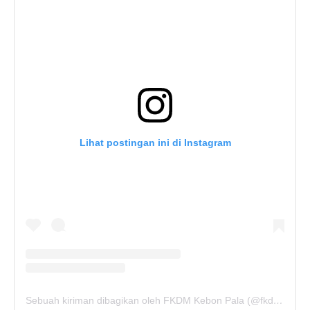
Lihat postingan ini di Instagram
Sebuah kiriman dibagikan oleh FKDM Kebon Pala (@fkdm_kebonpala)