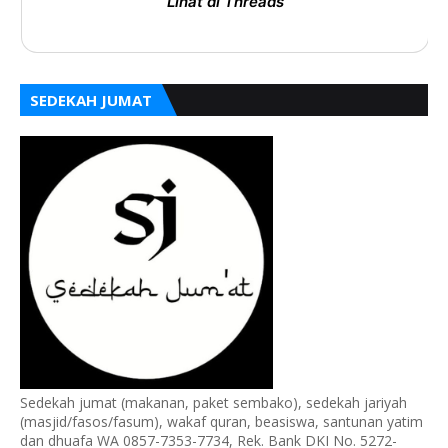
Lihat di Threads
SEDEKAH JUMAT
Sedekah jumat (makanan, paket sembako), sedekah jariyah
(masjid/fasos/fasum), wakaf quran, beasiswa, santunan yatim
dan dhuafa WA 0857-7353-7734, Rek. Bank DKI No. 5272-