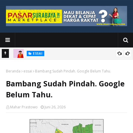
ESSAI
Bawah
Di Kuala Lumpur, Katno Hadi Menyelesaikan Perjalanan yang
Beranda
Tidak Berhenti di Panggung Wisuda
essai
Bambang Sudah Pindah. Google Belum Tahu.
Bambang Sudah Pindah. Google
Belum Tahu.
Mahar Prastowo
Juni 26, 2026