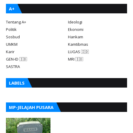
A+
Tentang A+
Ideologi
Politik
Ekonomi
Sosbud
Hankam
UMKM
Kamtibmas
Karir
LUGAS 🇮🇩
GEN-ID 🇮🇩
MRI 🇮🇩
SASTRA
LABELS
MP-JELAJAH PUSARA