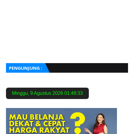
PENGUNJUNG :
Minggu
,
9 Agustus 2026
01:48:34