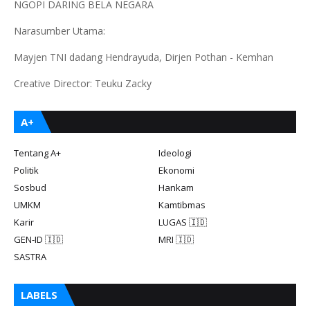
NGOPI DARING BELA NEGARA
Narasumber Utama:
Mayjen TNI dadang Hendrayuda, Dirjen Pothan - Kemhan
Creative Director: Teuku Zacky
A+
Tentang A+
Ideologi
Politik
Ekonomi
Sosbud
Hankam
UMKM
Kamtibmas
Karir
LUGAS 🇮🇩
GEN-ID 🇮🇩
MRI 🇮🇩
SASTRA
LABELS