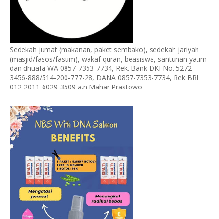
Sedekah jumat (makanan, paket sembako), sedekah jariyah
(masjid/fasos/fasum), wakaf quran, beasiswa, santunan yatim
dan dhuafa WA 0857-7353-7734, Rek. Bank DKI No. 5272-
3456-888/514-200-777-28, DANA 0857-7353-7734, Rek BRI
012-2011-6029-3509 a.n Mahar Prastowo