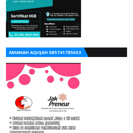
AMANAH AQIQAH 085741785653