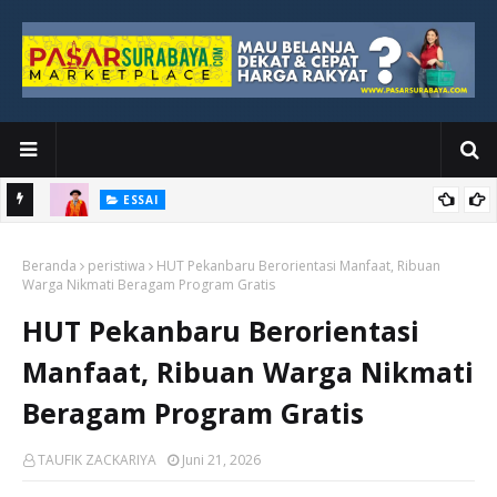
ESSAI
Bawah
Di Kuala Lumpur, Katno Hadi Menyelesaikan Perjalanan yang
Beranda
Tidak Berhenti di Panggung Wisuda
peristiwa
HUT Pekanbaru Berorientasi Manfaat, Ribuan
Warga Nikmati Beragam Program Gratis
HUT Pekanbaru Berorientasi
Manfaat, Ribuan Warga Nikmati
Beragam Program Gratis
TAUFIK ZACKARIYA
Juni 21, 2026