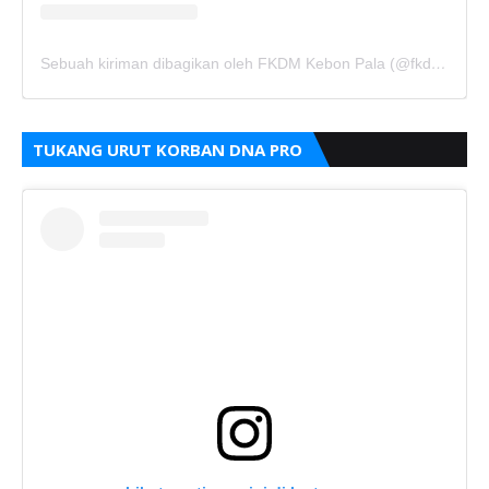
Sebuah kiriman dibagikan oleh FKDM Kebon Pala (@fkdm_kebonpala)
TUKANG URUT KORBAN DNA PRO