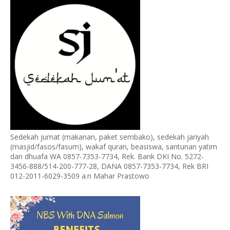
Sedekah jumat (makanan, paket sembako), sedekah jariyah
(masjid/fasos/fasum), wakaf quran, beasiswa, santunan yatim
dan dhuafa WA 0857-7353-7734, Rek. Bank DKI No. 5272-
3456-888/514-200-777-28, DANA 0857-7353-7734, Rek BRI
012-2011-6029-3509 a.n Mahar Prastowo