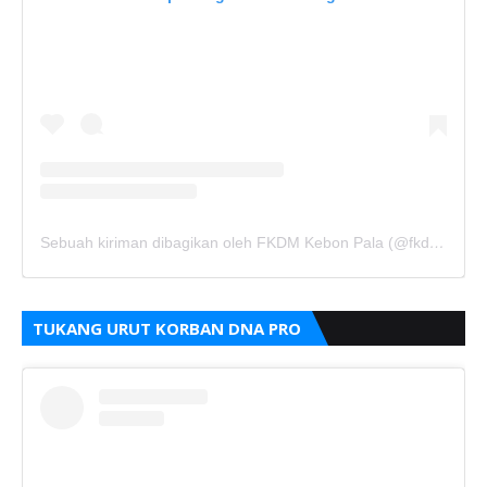
Sebuah kiriman dibagikan oleh FKDM Kebon Pala (@fkdm_kebonpala)
TUKANG URUT KORBAN DNA PRO