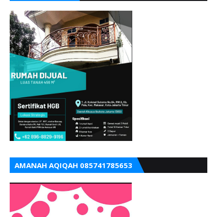
AMANAH AQIQAH 085741785653