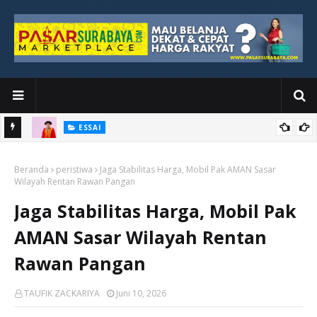
ESSAI
Bawah
Di Kuala Lumpur, Katno Hadi Menyelesaikan Perjalanan yang
Beranda
Tidak Berhenti di Panggung Wisuda
peristiwa
Jaga Stabilitas Harga, Mobil Pak AMAN Sasar
Wilayah Rentan Rawan Pangan
Jaga Stabilitas Harga, Mobil Pak
AMAN Sasar Wilayah Rentan
Rawan Pangan
TAUFIK ZACKARIYA
Juni 10, 2026