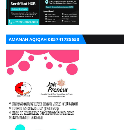
AMANAH AQIQAH 085741785653