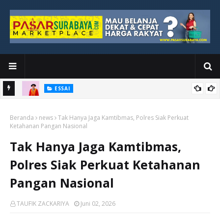
ESSAI
Bawah
Di Kuala Lumpur, Katno Hadi Menyelesaikan Perjalanan yang
Beranda
Tidak Berhenti di Panggung Wisuda
news
Tak Hanya Jaga Kamtibmas, Polres Siak Perkuat
Ketahanan Pangan Nasional
Tak Hanya Jaga Kamtibmas,
Polres Siak Perkuat Ketahanan
Pangan Nasional
TAUFIK ZACKARIYA
Juni 02, 2026