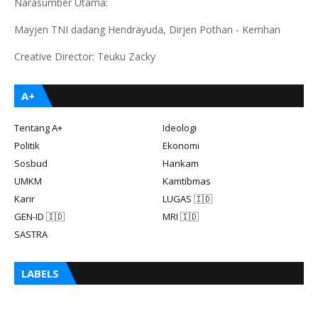
Narasumber Utama:
Mayjen TNI dadang Hendrayuda, Dirjen Pothan - Kemhan
Creative Director: Teuku Zacky
A+
Tentang A+
Ideologi
Politik
Ekonomi
Sosbud
Hankam
UMKM
Kamtibmas
Karir
LUGAS 🇮🇩
GEN-ID 🇮🇩
MRI 🇮🇩
SASTRA
LABELS