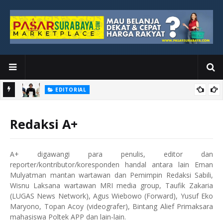
EDITORIAL
yang
Ketika Media Kehilangan Iklan, Kolaborasi Menjadi Harapan Baru
Redaksi A+
A+ digawangi para penulis, editor dan
reporter/kontributor/koresponden handal antara lain Eman
Mulyatman mantan wartawan dan Pemimpin Redaksi Sabili,
Wisnu Laksana wartawan MRI media group, Taufik Zakaria
(LUGAS News Network), Agus Wiebowo (Forward), Yusuf Eko
Maryono, Topan Acoy (videografer), Bintang Alief Primaksara
mahasiswa Poltek APP dan lain-lain.