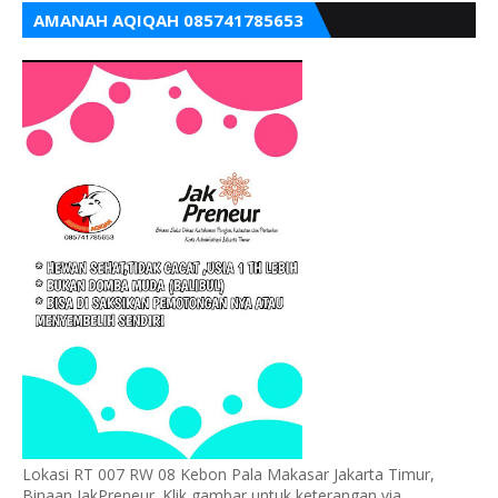
AMANAH AQIQAH 085741785653
Lokasi RT 007 RW 08 Kebon Pala Makasar Jakarta Timur,
Binaan JakPreneur. Klik gambar untuk keterangan via