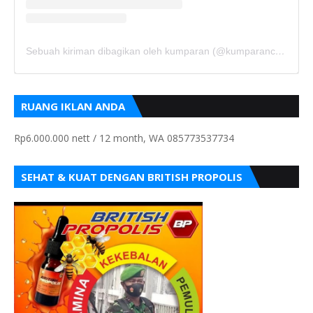
Sebuah kiriman dibagikan oleh kumparan (@kumparancom)
RUANG IKLAN ANDA
Rp6.000.000 nett / 12 month, WA 085773537734
SEHAT & KUAT DENGAN BRITISH PROPOLIS