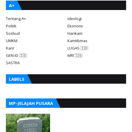
A+
Tentang A+
Ideologi
Politik
Ekonomi
Sosbud
Hankam
UMKM
Kamtibmas
Karir
LUGAS 🇮🇩
GEN-ID 🇮🇩
MRI 🇮🇩
SASTRA
LABELS
MP-JELAJAH PUSARA