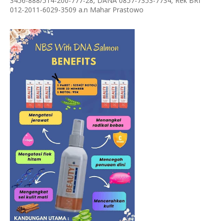
3456-888/514-200-777-28, DANA 0857-7353-7734, Rek BRI
012-2011-6029-3509 a.n Mahar Prastowo