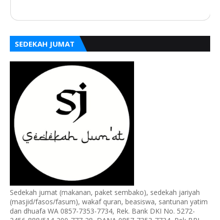
SEDEKAH JUMAT
Sedekah jumat (makanan, paket sembako), sedekah jariyah
(masjid/fasos/fasum), wakaf quran, beasiswa, santunan yatim
dan dhuafa WA 0857-7353-7734, Rek. Bank DKI No. 5272-