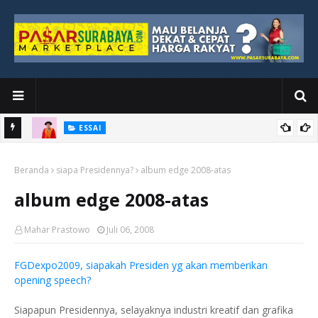
ESSAI
Bawah
Di Kuala Lumpur, Katno Hadi Menyelesaikan Perjalanan yang
Beranda
Tidak Berhenti di Panggung Wisuda
siapa Presidennya?
album edge 2008-atas
album edge 2008-atas
Mahar Prastowo
Juli 06, 2008
FGDexpo2009, siapakah Presiden yg akan memberikan
opening speech?
Siapapun Presidennya, selayaknya industri kreatif dan grafika