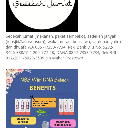
Sedekah jumat (makanan, paket sembako), sedekah jariyah
(masjid/fasos/fasum), wakaf quran, beasiswa, santunan yatim
dan dhuafa WA 0857-7353-7734, Rek. Bank DKI No. 5272-
3456-888/514-200-777-28, DANA 0857-7353-7734, Rek BRI
012-2011-6029-3509 a.n Mahar Prastowo