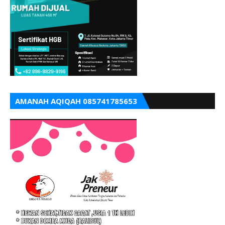
AMANAH AQIQAH 085741785653