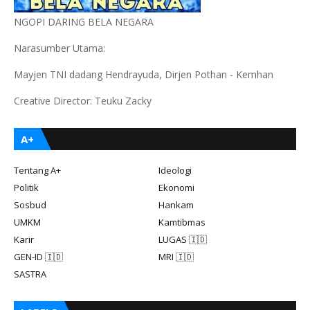
NGOPI DARING BELA NEGARA
Narasumber Utama:
Mayjen TNI dadang Hendrayuda, Dirjen Pothan - Kemhan
Creative Director: Teuku Zacky
A+
Tentang A+
Ideologi
Politik
Ekonomi
Sosbud
Hankam
UMKM
Kamtibmas
Karir
LUGAS 🇮🇩
GEN-ID 🇮🇩
MRI 🇮🇩
SASTRA