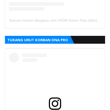
Sebuah kiriman dibagikan oleh FKDM Kebon Pala (@fkdm_kebonpala)
TUKANG URUT KORBAN DNA PRO