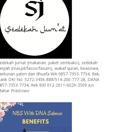
edekah jumat (makanan, paket sembako), sedekah
ariyah (masjid/fasos/fasum), wakaf quran, beasiswa,
antunan yatim dan dhuafa WA 0857-7353-7734, Rek.
ank DKI No. 5272-3456-888/514-200-777-28, DANA
857-7353-7734, Rek BRI 012-2011-6029-3509 a.n
ahar Prastowo