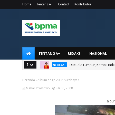
Home
Tentang A+
Contact
Kontributor
TENTANG A+
REDAKSI
NASIONAL
Di Kuala Lumpur, Katno Hadi
A+
ESSAI
Beranda
Album edge 2008 Surabaya
Mahar Prastowo
Juli 06, 2008
albu