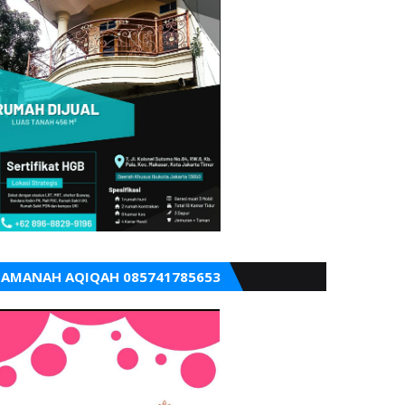
AMANAH AQIQAH 085741785653