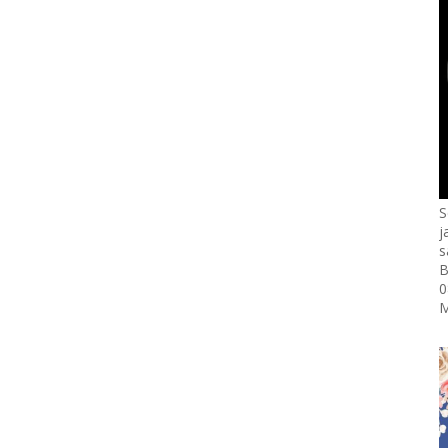
S
j
s
B
0
M