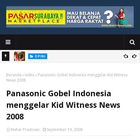
OPINI
Kemerdekaan yang Masih Jauh dari Dada Rakyat Paling Bawah
Beranda
video
Panasonic Gobel Indonesia menggelar Kid Witness
News 2008
Panasonic Gobel Indonesia
menggelar Kid Witness News
2008
Mahar Prastowo
September 19, 2008