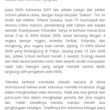
Juara KWN Indonesia 2007 lalu adalah pelajar dari Jubilee
School–Jakarta Utara, dengan karya berjudul "Bakau". Tim ini
terdiri dari Adeline Tiffanie Suwana, Sean TP Kusmuljadi dan
Monica Celine Sutiono, pembimbing Aidil Farhan dan kepala
sekolah Shantyaswari Prihandini. Karya ini berhasil masuk lima
besar (Top 5) KWN Global 2008, untuk bersaing dengan 4
negara lainnya: Inggris, Amerika Serikat, Polandia, dan
Hongkong, plus negara tuan rumah, Jepang. Di KWN Global
2008 yang berlangsung di Tokyo, Jepang pada 19 Juni 2008
lalu, Jubilee School berhasil meraih 2 Awards: Ecology Award
dan Web Award (website vote). Web awards sendiri merupakan
salah satu kategori yang sangat menarik karena dipilih
langsung oleh pengakses web KWN.
“Mereka berhasil membuka sebuah wacana di dunia
internasional bahwa anak Indonesia memiliki kreativitas tinggi
dalam menghasilkan video bermutu. Tidak ada rasa gentar dari
putra-putri kita dalam menghadapi peserta dari lima negara
lain, malah sebaliknya mereka mampu meraih dua
penghargaan sekaligus. Terpilihnya tim Indonesia sebagai juara