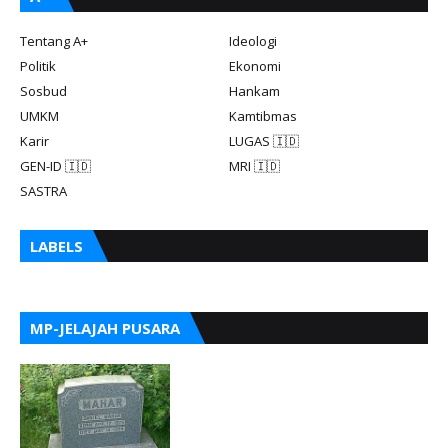
Tentang A+
Ideologi
Politik
Ekonomi
Sosbud
Hankam
UMKM
Kamtibmas
Karir
LUGAS 🇮🇩
GEN-ID 🇮🇩
MRI 🇮🇩
SASTRA
LABELS
MP-JELAJAH PUSARA