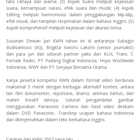
tata cahaya dan warna; (3) Aspek Suara meliputi kejelasan
suara, kemampuan narasi, efek suara dan musik; (4) Aspek
Editing meliputi harmonisasi dalam penggabungan klip-klip,
efek visual, dan tampilan terjemahan dalam bahasa Inggris; (5)
Aspek komprehensif meliputi kejelasan dan akurasi tema.
Susunan Dewan Juri KWN tahun ini di antaranya Subagjo
Budisantoso (IKJ), Brigitta Isworo Laksmi (senior journalist)
dan para juri dari seluruh partner yaitu dari KLH, Trans 7,
Female Radio, PT Padang Digital Indonesia, Hope Worldwide
Indonesia, WWF dan PT Senjaya Bersama Utama.
Karya peserta kompetisi KWN dalam format video berdurasi
maksimal 5 menit dengan berbagai alternatif konten, antara
lain film dokumenter, reportase, drama, animasi kartun, dan
materi kreatif lainnya. Seluruh pengambilan gambar
menggunakan Panasonic Camera dan hasil video direkam
dalam DVD Panasonic. Transkrip ucapan bahasa Indonesia
dan diterjemahkan dalam teks berbahasa Inggris.
Catatan dari KWN 2007 yang lalu