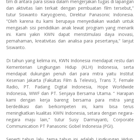
tim di antara para siswa dalam mengerjakan tugas di lapangan
dan aktivitas lain terkait dengan pembuatan film tersebut,”
tutur Siswanto Karyogoeno, Direktur Panasonic Indonesia.
”Oleh karena itu kami berupaya menyediakan wadah untuk
mengasah sisi pendidikan anak lewat program yang menarik
ini. Kami yakin KWN dapat menstimulasi daya inovasi,
pemahaman, kreativitas dan analisa para pesertanya,” lanjut
Siswanto.
Di tahun yang kelima ini, KWN Indonesia mendapat restu dari
Kementerian Lingkungan Hidup (KLH) Indonesia, serta
mendapat dukungan penuh dari para mitra yaitu Institut
Kesenian Jakarta (Fakultas Film & Televisi), Trans 7, Female
Radio, PT. Padang Digital Indonesia, Hope Worldwide
Indonesia, WWF dan PT. Senjaya Bersama Utama. “ Harapan
kami dengan kerja bareng bersama para mitra yang
berdedikasi dan berkompeten ini, kami bisa terus
meningkatkan kualitas KWN Indonesia, setara dengan negara-
negara maju lain,” tutur Susy Darmayanti, Corporate
Communication PT Panasonic Gobel Indonesia (PGI).
Seperti tahun lalu, tema tahun ini adalah Lingkungan Hidup.