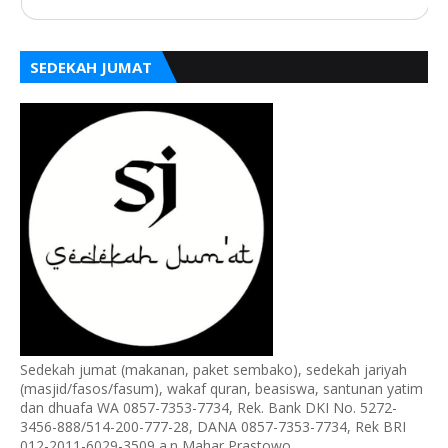
SEDEKAH JUMAT
Sedekah jumat (makanan, paket sembako), sedekah jariyah
(masjid/fasos/fasum), wakaf quran, beasiswa, santunan yatim
dan dhuafa WA 0857-7353-7734, Rek. Bank DKI No. 5272-
3456-888/514-200-777-28, DANA 0857-7353-7734, Rek BRI
012-2011-6029-3509 a.n Mahar Prastowo