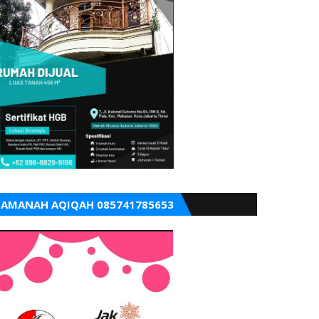
AMANAH AQIQAH 085741785653