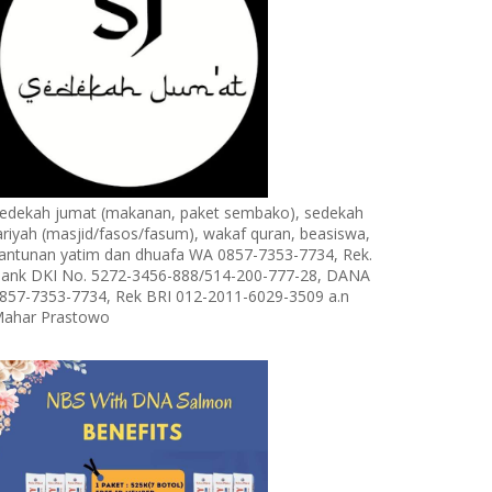
edekah jumat (makanan, paket sembako), sedekah
ariyah (masjid/fasos/fasum), wakaf quran, beasiswa,
antunan yatim dan dhuafa WA 0857-7353-7734, Rek.
ank DKI No. 5272-3456-888/514-200-777-28, DANA
857-7353-7734, Rek BRI 012-2011-6029-3509 a.n
ahar Prastowo