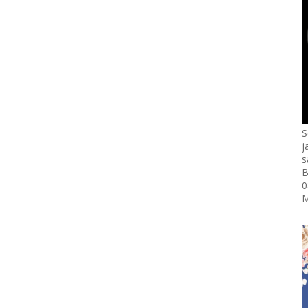
S
j
s
B
0
M