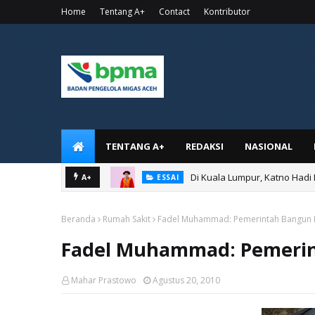
Home
Tentang A+
Contact
Kontributor
TENTANG A+
REDAKSI
NASIONAL
Di Kuala Lumpur, Katno Hadi
A+
ESSAI
Beranda
Rumah Sakit
Fadel Muhammad: Pemerintah Bangun R
Fadel Muhammad: Pemerin
Mahar Prastowo
Agustus 20, 2010