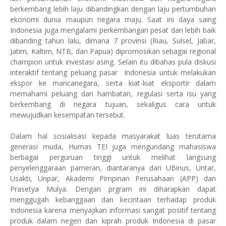
berkembang lebih laju dibandingkan dengan laju pertumbuhan
ekonomi dunia maupun negara maju.
Saat ini
daya saing
Indonesia juga mengalami perkembangan pesat dan
lebih baik
dibanding tahun lalu, d
imana
7 pro
v
insi (
R
iau,
S
ulsel,
J
a
bar
,
Jatim
,
K
altim,
NTB
, dan
P
apua
)
dipromosikan sebagai regional
champion
untuk investasi asing. Selain itu dibahas pula diskusi
interaktif tentang peluang pasar Indonesia untuk melakukan
ekspor ke mancanegara, serta kiat-kiat eksportir dalam
memahami peluang dan hambatan, regulasi serta isu yang
berkembang di negara tujuan, sekaligus cara untuk
mewujudkan kesempatan tersebut.
Dalam hal sosialisasi kepada masyarakat luas terutama
generasi muda, Humas TEI juga mengundang mahasiswa
berbagai perguruan tinggi untuk melihat langsung
penyelenggaraan pameran, diantaranya dari UBinus, Untar,
Usakti, Unpar, Akademi Pimpinan Perusahaan (APP) dan
Prasetya Mulya. Dengan prgram ini diharapkan dapat
menggugah kebanggaan dan kecintaan terhadap produk
Indonesia karena menyajikan informasi sangat positif tentang
produk dalam negeri dan kiprah produk Indonesia di pasar