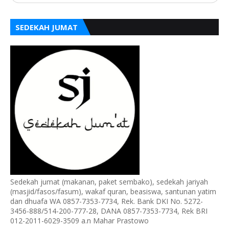
SEDEKAH JUMAT
Sedekah jumat (makanan, paket sembako), sedekah jariyah
(masjid/fasos/fasum), wakaf quran, beasiswa, santunan yatim
dan dhuafa WA 0857-7353-7734, Rek. Bank DKI No. 5272-
3456-888/514-200-777-28, DANA 0857-7353-7734, Rek BRI
012-2011-6029-3509 a.n Mahar Prastowo