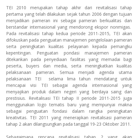
T
EI
2010 merupakan tahap akhir dari revitalisasi tahap
pertama yang telah dilakukan sejak tahun 2006 dengan tujuan
menjadikan
pameran ini
sebagai
pameran
berkualitas
dan
berstandar internasional yang mendorong ekspor nonmigas.
P
ada
r
evitalisasi tahap
ke
dua periode 2011
-
201
5
, TEI akan
difokuskan pada penguatan manajemen pengelolaan pameran
serta peningkatan kualitas pelayanan kepada pemangku
kepentingan. Penguatan pondasi manajemen pameran
ditekankan pada penyediaan fasilitas yang memadai bagi
peserta, buyer
s
dan media
, serta meningkatkan kualitas
pelaksanaan pameran
. S
emua
menjadi agenda utama
pelaksanaan TEI selama lima tahun mendatang
untuk
mencapai visi TEI sebagai agenda internasional yang
menyajikan produk dalam negeri
yang berdaya saing
dan
prestisius.
Revitalisasi TEI tahap II periode 2011-2015 juga
menggunakan logo tematis baru yang mempunyai makna
sebagai penguatan fondasi dalam rangka peningkatan
kreativitas. TEI 2011 yang menerapkan revitalisasi pameran
tahap 2 akan dilangsungkan pada tanggal 19-23 Oktober 2011.
Sebagaimana rencana revitalisasi tahap 2 yang akan