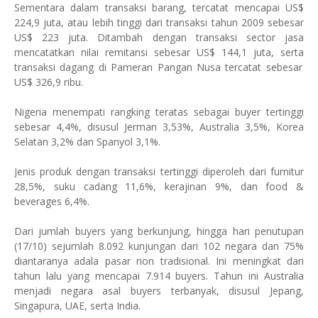
Sementara dalam transaksi
barang, tercatat mencapai US$
224,9 juta, atau lebih tinggi dari transaksi tahun 2009 sebesar
US$ 223 juta. Ditambah dengan transaksi sector jasa
mencatatkan nilai remitansi sebesar US$ 144,1 juta, serta
transaksi dagang di Pameran Pangan Nusa tercatat sebesar
US
$
326,9
ribu.
Nigeria menempati rangking teratas sebagai buyer tertinggi
sebesar 4,4%, disusul Jerman 3,53%, Australia 3,5%, Korea
Selatan 3,2% dan Spanyol 3,1%.
Jenis produk dengan transaksi tertinggi diperoleh dari furnitur
28,5%, suku cadang 11,6%, kerajinan 9%, dan food &
beverages 6,4%.
Dari jumlah buyers yang berkunjung, hingga hari penutupan
(17/10) sejumlah
8.092 kunjungan dari 102 negara dan 75%
diantaranya adala pasar non tradisional. Ini meningkat dari
tahun lalu yang mencapai 7.914 buyers. Tahun ini Australia
menjadi negara asal buyers terbanyak, disusul Jepang,
Singapura, UAE, serta India.