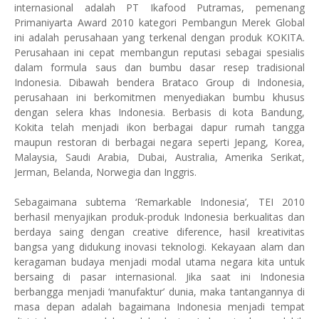
internasional adalah PT Ikafood Putramas, pemenang
Primaniyarta Award 2010 kategori Pembangun Merek Global
ini adalah perusahaan yang terkenal dengan produk KOKITA.
Perusahaan ini cepat membangun reputasi sebagai spesialis
dalam formula saus dan bumbu dasar resep tradisional
Indonesia. Dibawah bendera Brataco Group di Indonesia,
perusahaan ini berkomitmen menyediakan bumbu khusus
dengan selera khas Indonesia. Berbasis di kota Bandung,
Kokita telah menjadi ikon berbagai dapur rumah tangga
maupun restoran di berbagai negara seperti Jepang, Korea,
Malaysia, Saudi Arabia, Dubai, Australia, Amerika Serikat,
Jerman, Belanda, Norwegia dan Inggris.
Sebagaimana subtema ‘Remarkable Indonesia’, TEI 2010
berhasil menyajikan produk-produk Indonesia berkualitas dan
berdaya saing dengan creative diference
, hasil
kreati
v
itas
bangsa yang didukung
inovasi teknologi
. K
ekayaan alam dan
keragaman budaya
menjadi modal utama negara kita untuk
bersaing di pasar internasional. Jika saat ini Indonesia
berbangga menjadi ‘manufaktur’ dunia, maka tantangannya di
masa depan adalah bagaimana Indonesia menjadi tempat