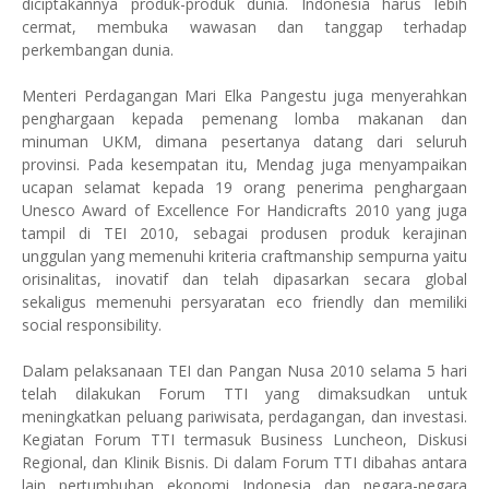
diciptakannya produk-produk dunia. Indonesia harus lebih
cermat, membuka wawasan dan tanggap terhadap
perkembangan dunia.
Menteri Perdagangan Mari Elka Pangestu juga menyerahkan
penghargaan kepada pemenang lomba makanan dan
minuman UKM, dimana pesertanya datang dari seluruh
provinsi.
Pada kesempatan itu, Mendag juga
menyampaikan
ucapan selamat kepada 19 orang penerima penghargaan
Unesco Award of Excellence For Handicrafts 2010 yang juga
tampil di
TEI 2010
, sebagai produsen produk kerajinan
unggulan yang memenuhi kriteria craftmanship sempurna yaitu
orisinalitas, inovatif dan telah dipasarkan secara global
sekaligus memenuhi persyaratan eco friendly dan memiliki
social responsibility.
Dalam pelaksanaan TEI dan Pangan Nusa 2010 selama 5 hari
telah dilakukan Forum TTI yang dimaksudkan untuk
meningkatkan peluang pariwisata, perdagangan, dan investasi.
Kegiatan Forum TTI termasuk Business Luncheon, Diskusi
Regional, dan Klinik Bisnis. Di dalam Forum TTI dibahas antara
lain p
ertumbuhan ekonomi
Indonesia dan negara-n
egara