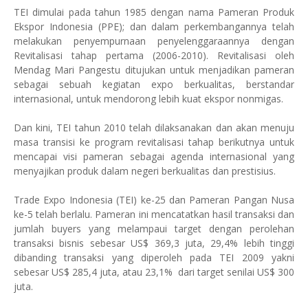
TEI dimulai pada tahun 1985
dengan nama
Pameran Produk
Ekspor Indonesia (PPE)
;
dan dalam perkembangannya telah
melakukan penyempurnaan penyelenggaraannya dengan
Revitalisasi
tahap pertama (
2006-2010)
. Revitalisasi
oleh
Mendag Mari Pangestu
ditujukan
untuk menjadikan
pameran
sebagai
sebuah kegiatan expo berkualitas, berstandar
internasional
, untuk
mendorong lebih kuat ekspor nonmigas.
Dan kini, TEI tahun 2010 telah dilaksanakan dan akan menuju
masa transisi ke program revitalisasi tahap berikutnya untuk
mencapai visi pameran sebagai agenda internasional yang
menyajikan produk dalam negeri berkualitas dan prestisius.
Trade Expo Indonesia (TEI)
ke-25
dan Pameran Pangan Nusa
ke-5
telah berlalu. Pameran ini mencatatkan hasil transaksi dan
jumlah buyers yang melampaui target dengan perolehan
transaksi bisnis sebesar US$ 369,3 juta, 29,4% lebih tinggi
dibanding transaksi yang diperoleh pada TEI 2009 yakni
sebesar US$ 285,4 juta,
atau 23,1% dari target senilai US$ 300
juta
.