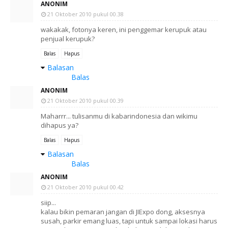
ANONIM
21 Oktober 2010 pukul 00.38
wakakak, fotonya keren, ini penggemar kerupuk atau
penjual kerupuk?
Balas
Hapus
Balasan
Balas
ANONIM
21 Oktober 2010 pukul 00.39
Maharrr... tulisanmu di kabarindonesia dan wikimu
dihapus ya?
Balas
Hapus
Balasan
Balas
ANONIM
21 Oktober 2010 pukul 00.42
siip...
kalau bikin pemaran jangan di JIExpo dong, aksesnya
susah, parkir emang luas, tapi untuk sampai lokasi harus