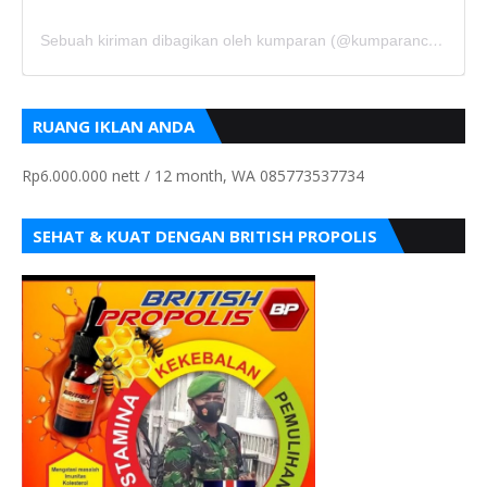
Sebuah kiriman dibagikan oleh kumparan (@kumparancom)
RUANG IKLAN ANDA
Rp6.000.000 nett / 12 month, WA 085773537734
SEHAT & KUAT DENGAN BRITISH PROPOLIS