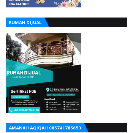
RUMAH DIJUAL
AMANAH AQIQAH 085741785653