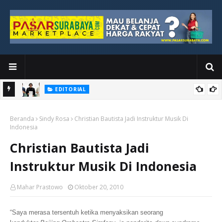
EDITORIAL
yang
Ketika Media Kehilangan Iklan, Kolaborasi Menjadi Harapan Baru
Beranda
Sindy Rosa
Christian Bautista Jadi Instruktur Musik Di
Indonesia
Christian Bautista Jadi
Instruktur Musik Di Indonesia
Mahar Prastowo
Oktober 20, 2010
“Saya merasa tersentuh ketika menyaksikan seorang