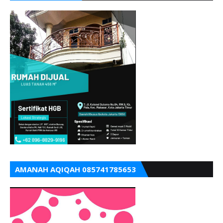
AMANAH AQIQAH 085741785653