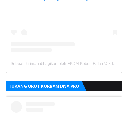
Sebuah kiriman dibagikan oleh FKDM Kebon Pala (@fkdm_kebonpala)
TUKANG URUT KORBAN DNA PRO