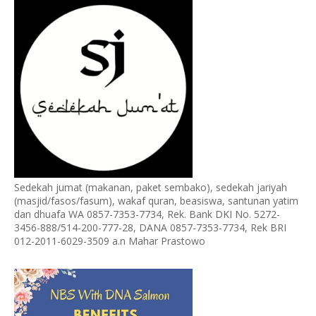
Sedekah jumat (makanan, paket sembako), sedekah jariyah
(masjid/fasos/fasum), wakaf quran, beasiswa, santunan yatim
dan dhuafa WA 0857-7353-7734, Rek. Bank DKI No. 5272-
3456-888/514-200-777-28, DANA 0857-7353-7734, Rek BRI
012-2011-6029-3509 a.n Mahar Prastowo