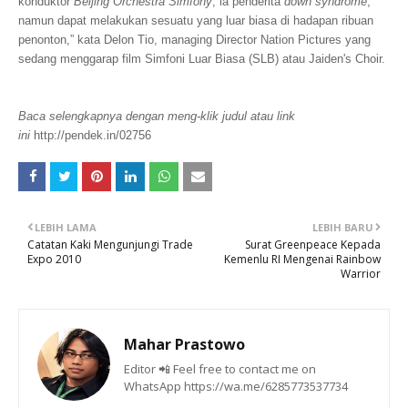
konduktor
Beijing Orchestra Simfony
, ia penderita
down syndrome
,
namun dapat melakukan sesuatu yang luar biasa di hadapan ribuan
penonton,” kata Delon Tio, managing Director Nation Pictures yang
sedang menggarap film Simfoni Luar Biasa (SLB) atau Jaiden's Choir.
Baca selengkapnya dengan meng-klik judul atau link
ini
http://pendek.in/02756
LEBIH LAMA
LEBIH BARU
Catatan Kaki Mengunjungi Trade
Surat Greenpeace Kepada
Expo 2010
Kemenlu RI Mengenai Rainbow
Warrior
Mahar Prastowo
Editor 📲 Feel free to contact me on
WhatsApp https://wa.me/6285773537734