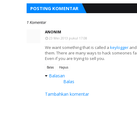
POSTING KOMENTAR
1 Komentar
ANONIM
23 Mei 2013 pukul 17.08
We want something that is called a
keylogger
and 
them. There are many ways to hack someones f
Even if you are trying to sell you.
Balas
Hapus
Balasan
Balas
Tambahkan komentar