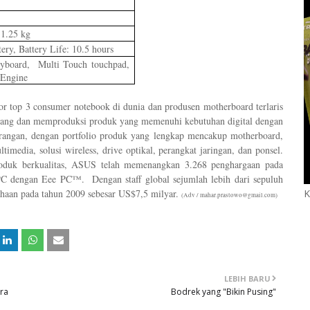
 1.25 kg
ery, Battery Life: 10.5 hours
Keyboard, Multi Touch touchpad,
 Engine
or top 3 consumer notebook di dunia dan produsen motherboard terlaris
cang dan memproduksi produk yang memenuhi kebutuhan digital dengan
rangan, dengan portfolio produk yang lengkap mencakup motherboard,
ltimedia, solusi wireless, drive optikal, perangkat jaringan, dan ponsel.
oduk berkualitas, ASUS telah memenangkan 3.268 penghargaan pada
i PC dengan Eee PC™. Dengan staff global sejumlah lebih dari sepuluh
ahaan pada tahun 2009 sebesar US$7,5 milyar.
K
(Adv / mahar.prastowo@gmail.com)
LEBIH BARU
ra
Bodrek yang "Bikin Pusing"