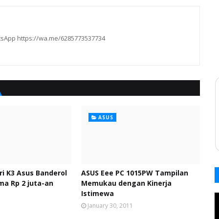
hatsApp https://wa.me/6285773537734
ASUS
ri K3 Asus Banderol
ASUS Eee PC 1015PW Tampilan
a Rp 2 juta-an
Memukau dengan Kinerja
Istimewa
1
January 30, 2011