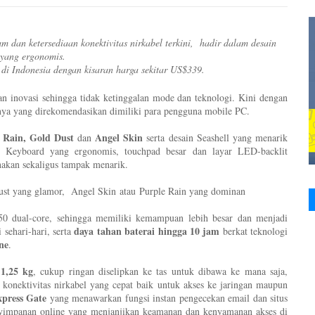
 dan ketersediaan konektivitas nirkabel terkini, hadir dalam desain
 yang ergonomis.
i Indonesia dengan kisaran harga sekitar US$339.
inovasi sehingga tidak ketinggalan mode dan teknologi. Kini dengan
nya yang direkomendasikan dimiliki para pengguna mobile PC.
 Rain, Gold Dust
Angel Skin
dan
serta desain Seashell yang menarik
. Keyboard yang ergonomis, touchpad besar dan layar LED-backlit
akan sekaligus tampak menarik.
st yang glamor, Angel Skin atau Purple Rain yang dominan
0 dual-core, sehingga memiliki kemampuan lebih besar dan menjadi
daya tahan baterai hingga 10 jam
 sehari-hari, serta
berkat teknologi
ne
.
1,25 kg
a
, cukup ringan diselipkan ke tas untuk dibawa ke mana saja,
onektivitas nirkabel yang cepat baik untuk akses ke jaringan maupun
press Gate
yang menawarkan fungsi instan pengecekan email dan situs
yimpanan online yang menjanjikan keamanan dan kenyamanan akses di