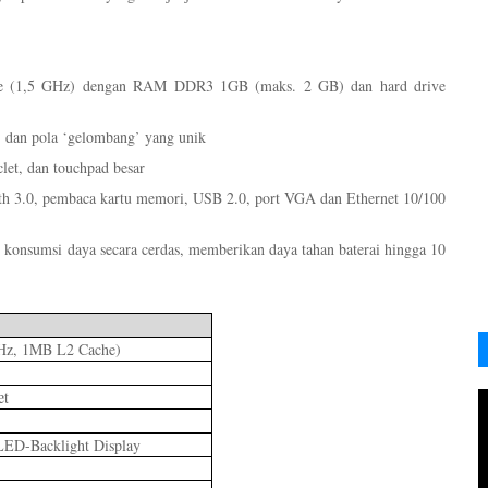
re (1,5 GHz) dengan RAM DDR3 1GB (maks. 2 GB) dan hard drive
, dan pola ‘gelombang’ yang unik
let, dan touchpad besar
oth 3.0, pembaca kartu memori, USB 2.0, port VGA dan Ethernet 10/100
konsumsi daya secara cerdas, memberikan daya tahan baterai hingga 10
Hz, 1MB L2 Cache)
et
ED-Backlight Display