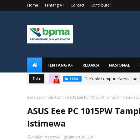
Home
Tentang A+
Contact
Kontributor
TENTANG A+
REDAKSI
NASIONAL
Di Kuala Lumpur, Katno Hadi
A+
ESSAI
Beranda
Intel Atom
ASUS Eee PC 1015PW Tampilan Memukau 
ASUS Eee PC 1015PW Tamp
Istimewa
Mahar Prastowo
Januari 30, 2011