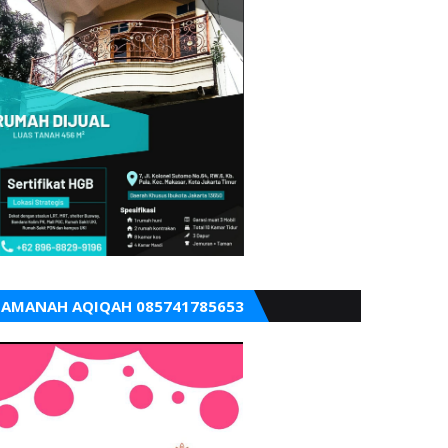
AMANAH AQIQAH 085741785653