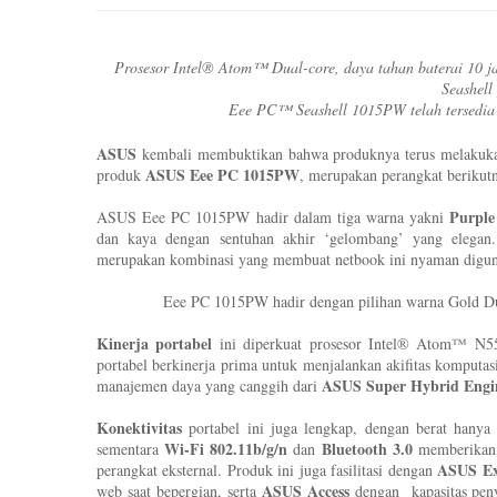
Prosesor Intel® Atom™ Dual-core, daya tahan baterai 10 jam
Seashell
Eee PC™ Seashell 1015PW telah tersedia d
ASUS
kembali membuktikan bahwa produknya terus melakukan 
ASUS Eee PC 1015PW
produk
, merupakan perangkat berikut
Purple
ASUS Eee PC 1015PW hadir dalam tiga warna yakni
dan kaya dengan sentuhan akhir ‘gelombang’ yang elegan
merupakan kombinasi yang membuat netbook ini nyaman digun
Eee PC 1015PW hadir dengan pilihan warna Gold Du
Kinerja portabel
ini diperkuat prosesor Intel® Atom™ N55
portabel berkinerja prima untuk menjalankan akifitas komputasi
ASUS Super Hybrid Engi
manajemen daya yang canggih dari
Konektivitas
portabel ini juga lengkap, dengan berat hany
Wi-Fi 802.11b/g/n
Bluetooth 3.0
sementara
dan
memberikan k
ASUS Ex
perangkat eksternal. Produk ini juga fasilitasi dengan
ASUS Access
web saat bepergian, serta
dengan kapasitas pen