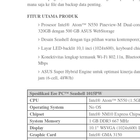
mana saja ke file dan backup data penting.
FITUR UTAMA PRODUK
Prosesor Intel® Atom™ N550 Pineview-M Dual-co
320GB dengan 500 GB ASUS WebStorage
Desain Seashell dengan tiga pilihan warna kontemporer
Layar LED-backlit 10,1 inci (1024x600), keyboard chic
Konektivitas lengkap termasuk Wi-Fi 802.11n, Blueto
Mbps
ASUS Super Hybrid Engine untuk optimasi kinerja dan 
jam (6-cell, 48W/h)
Spesifikasi Eee PC™ Seashell 1015PW
CPU
Intel® Atom™ N550 (1.5G
Operating System
No OS
Chipset
Intel® NM10 Express Chips
System Memory
1 GB DDR3 667 MHz
Display
10.1" WSVGA (1024x600) L
Graphic Card
Intel® GMA 3150