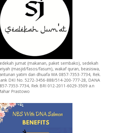
edekah jumat (makanan, paket sembako), sedekah
ariyah (masjid/fasos/fasum), wakaf quran, beasiswa,
antunan yatim dan dhuafa WA 0857-7353-7734, Rek.
ank DKI No. 5272-3456-888/514-200-777-28, DANA
857-7353-7734, Rek BRI 012-2011-6029-3509 a.n
ahar Prastowo