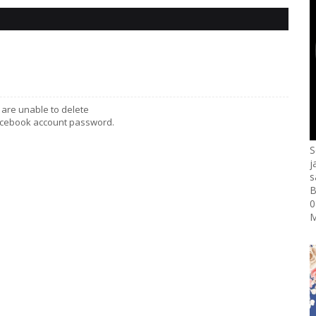
are unable to delete
acebook account password.
S
j
s
B
0
M