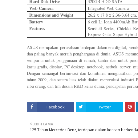
Hard Disk Drive
320GB HDD SATA
Web Camera
Integrated Web Camera
Dimensions and Weight
26.2 x 17.8 x 2.36-3.64 cm,
Battery
6 cell Li Ionn 4400mAh Batt
Features
Seashell Series, Chicklet 
Express Gate, Super Hybrid
ASUS merupakan
perusahaan terdepan dalam era digital,
vend
dan paling banyak meraih penghargaan di dunia. ASUS meran
sempurna untuk penggunaan di rumah, kantor dan untuk pero
kartu grafis, display, PC desktop, notebook, netbok, server, mu
Dengan semangat berinovasi dan komitmen menghasilkan pr
tahun 2009, dan secara luas telah diakui merevolusi industr
ribu orang, dan tim desain R&D kelas dunia, pendapatan perus
Facebook
Twitter
LEBIH LAMA
125 Tahun Mercedez-Benz, terdepan dalam konsep berkenda