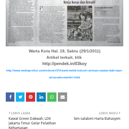
Warta Kota Hal. 19, Sabtu (29/1/2011)
Artikel terkait, klik
http://pendek.in/03koy
http://www.mediaprofesi.com/industri/374-bank-melek-industri-animasi-catatan-kaki-expo-
wirausaha-mandiri.html
LEBIH LAMA
LEBIH BARU
Kawal Green Dakwah, LDII
Sim-salabim Harta Bahasyim
Jakarta Timur Gelar Pelatihan
Kehumasan