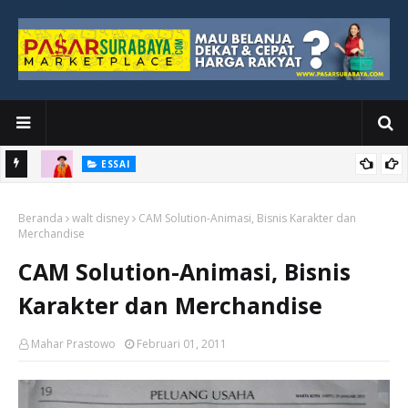
ESSAI
Bawah
Di Kuala Lumpur, Katno Hadi Menyelesaikan Perjalanan yang
Beranda
Tidak Berhenti di Panggung Wisuda
walt disney
CAM Solution-Animasi, Bisnis Karakter dan
Merchandise
CAM Solution-Animasi, Bisnis
Karakter dan Merchandise
Mahar Prastowo
Februari 01, 2011