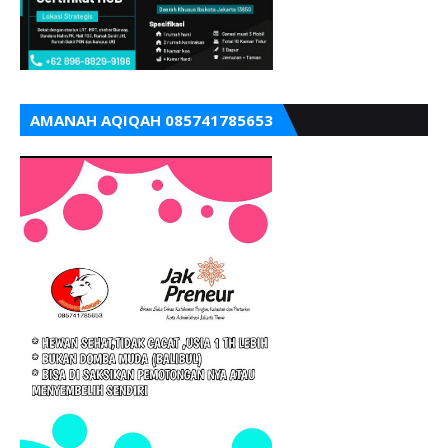
AMANAH AQIQAH 085741785653