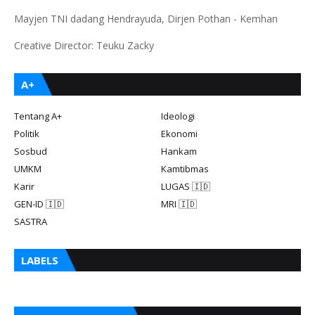
Mayjen TNI dadang Hendrayuda, Dirjen Pothan - Kemhan
Creative Director: Teuku Zacky
A+
Tentang A+
Ideologi
Politik
Ekonomi
Sosbud
Hankam
UMKM
Kamtibmas
Karir
LUGAS 🇮🇩
GEN-ID 🇮🇩
MRI 🇮🇩
SASTRA
LABELS