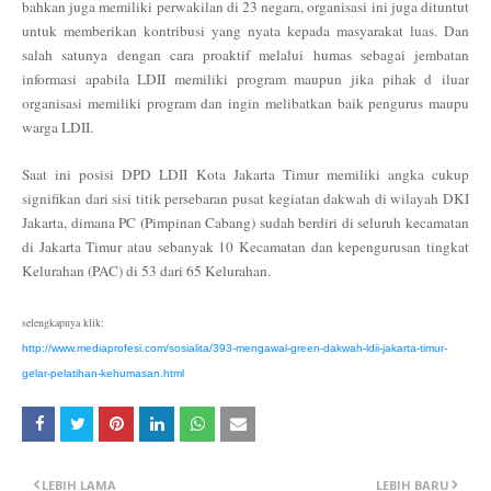
bahkan juga memiliki perwakilan di 23 negara, organisasi ini juga dituntut
untuk memberikan kontribusi yang nyata kepada masyarakat luas. Dan
salah satunya dengan cara proaktif melalui humas sebagai jembatan
informasi apabila LDII memiliki program maupun jika pihak d
iluar
organisasi memiliki program dan ingin melibatkan baik pengurus maupu
warga LDII.
Saat ini posisi DPD LDII Kota Jakarta Timur memiliki angka cukup
signifikan dari sisi titik persebaran pusat kegiatan dakwah di wilayah DKI
Jakarta, dimana PC (Pimpinan Cabang) sudah berdiri di seluruh kecamatan
di Jakarta Timur atau sebanyak 10 Kecamatan dan kepengurusan tingkat
Kelurahan (PAC) di 53 dari 65 Kelurahan.
selengkapnya klik:
http://www.mediaprofesi.com/sosialita/393-mengawal-green-dakwah-ldii-jakarta-timur-
gelar-pelatihan-kehumasan.html
LEBIH LAMA
LEBIH BARU