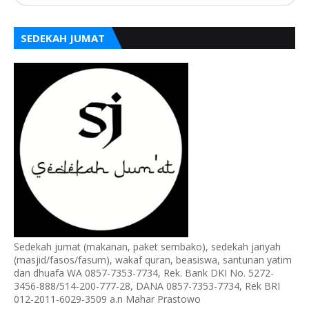
SEDEKAH JUMAT
Sedekah jumat (makanan, paket sembako), sedekah jariyah
(masjid/fasos/fasum), wakaf quran, beasiswa, santunan yatim
dan dhuafa WA 0857-7353-7734, Rek. Bank DKI No. 5272-
3456-888/514-200-777-28, DANA 0857-7353-7734, Rek BRI
012-2011-6029-3509 a.n Mahar Prastowo