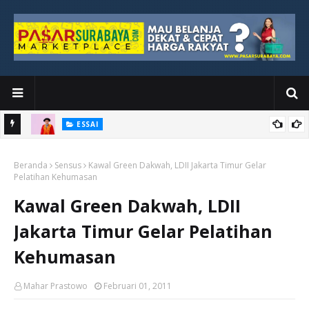
ESSAI
Bawah
Di Kuala Lumpur, Katno Hadi Menyelesaikan Perjalanan yang
Beranda
Tidak Berhenti di Panggung Wisuda
Sensus
Kawal Green Dakwah, LDII Jakarta Timur Gelar
Pelatihan Kehumasan
Kawal Green Dakwah, LDII
Jakarta Timur Gelar Pelatihan
Kehumasan
Mahar Prastowo
Februari 01, 2011