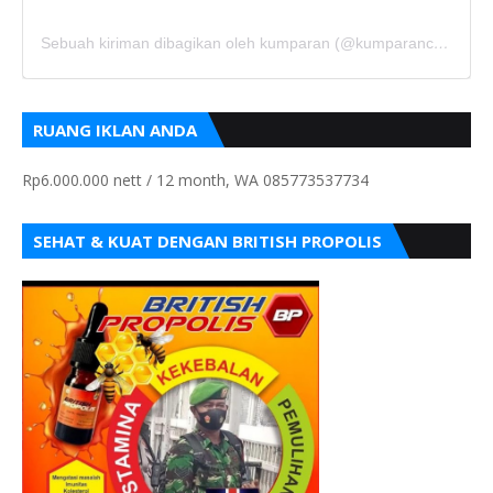
Sebuah kiriman dibagikan oleh kumparan (@kumparancom)
RUANG IKLAN ANDA
Rp6.000.000 nett / 12 month, WA 085773537734
SEHAT & KUAT DENGAN BRITISH PROPOLIS