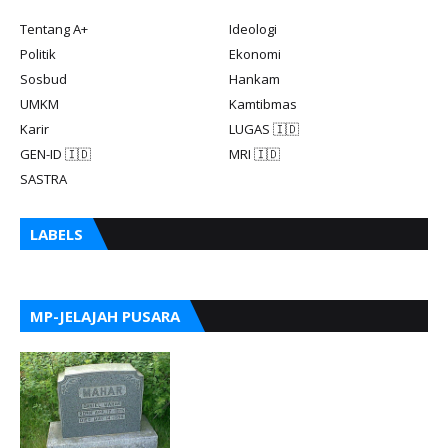
Tentang A+
Ideologi
Politik
Ekonomi
Sosbud
Hankam
UMKM
Kamtibmas
Karir
LUGAS 🇮🇩
GEN-ID 🇮🇩
MRI 🇮🇩
SASTRA
LABELS
MP-JELAJAH PUSARA