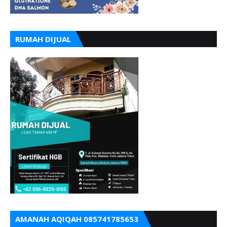
RUMAH DIJUAL
AMANAH AQIQAH 085741785653