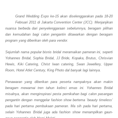
Grand Wedding Expo
ke-15 akan diselenggarakan pada 18-20
Februari 2011 di Jakarta Convention Center (JCC). Menjanjikan
nuansa berbeda dari penyelenggaraan sebelumnya, beragam pilihan
dan kemudahan bagi calon pengantin ditawarkan dengan beragam
program yang diberikan oleh para
vendor
.
Sejumlah nama popular bisnis
bridal
meramaikan pameran ini, seperti
Yohannes Bridal, Sophia Bridal, JJ Bride, Kopaka, Brutus, Chrisvian
Hewis, Kiki Catering, Christ
Iwan
catering, Swan Jewellery, Upper
Room, Hotel Atlet Century, King Photo dal banyak lagi lainnya.
Penawaran yang diberikan para peserta nampaknya akan makin
beragam mewarnai tren tahun kelinci emas ini. Yohannes Bridal
misalnya, akan menginspirasi pesta pernikahan bagi calon pasangan
pengantin dengan menggelar
fashion show
bertema ‘
beauty timeless
’
pada hari pertama pembukaan pameran. Ma
sih pada hari pertama,
selain Yohannes Bridal juga ada
fashion show
menampilkan gaun-