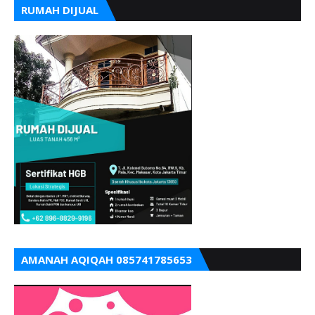
RUMAH DIJUAL
AMANAH AQIQAH 085741785653