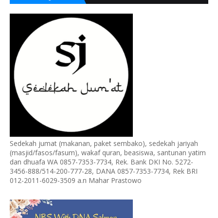
Sedekah jumat (makanan, paket sembako), sedekah jariyah
(masjid/fasos/fasum), wakaf quran, beasiswa, santunan yatim
dan dhuafa WA 0857-7353-7734, Rek. Bank DKI No. 5272-
3456-888/514-200-777-28, DANA 0857-7353-7734, Rek BRI
012-2011-6029-3509 a.n Mahar Prastowo