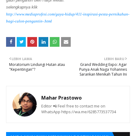
gaun pengantin oleh Harpi
Melati
.
selengkapnya klik
http://www.mediaprofesi.com/gaya-hidup/411-inspirasi-pesta-pernikahan-
bagi-calon-pengantin-.html
LEBIH LAMA
LEBIH BARU
Moratorium Lindungi Hutan atau
Grand Wedding Expo: Agar
"Kepentingan"?
Punya Anak Naga Yohannes
Sarankan Menikah Tahun Ini
Mahar Prastowo
Editor 📲 Feel free to contact me on
WhatsApp https://wa.me/6285773537734