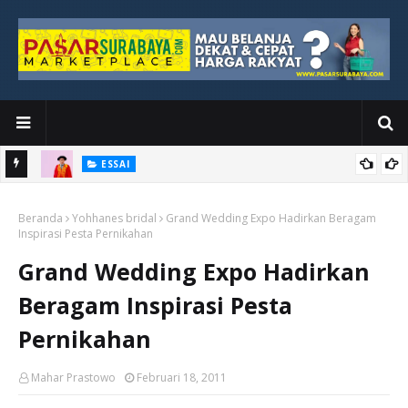
ESSAI
Bawah
Di Kuala Lumpur, Katno Hadi Menyelesaikan Perjalanan yang
Beranda
Tidak Berhenti di Panggung Wisuda
Yohhanes bridal
Grand Wedding Expo Hadirkan Beragam
Inspirasi Pesta Pernikahan
Grand Wedding Expo Hadirkan
Beragam Inspirasi Pesta
Pernikahan
Mahar Prastowo
Februari 18, 2011