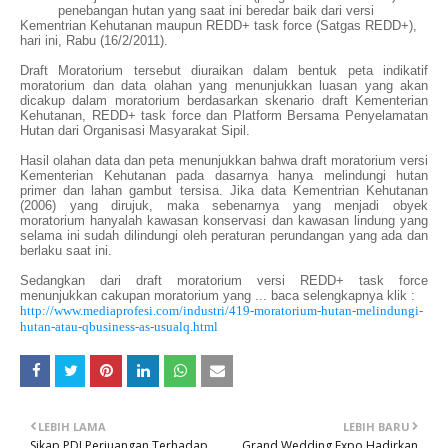
penebangan hutan yang saat ini beredar baik dari versi
Kementrian Kehutanan maupun REDD+ task force (Satgas REDD+),
hari ini, Rabu (16/2/2011).
Draft Moratorium tersebut diuraikan dalam bentuk peta indikatif
moratorium dan data olahan yang menunjukkan luasan yang akan
dicakup dalam moratorium berdasarkan skenario draft Kementerian
Kehutanan, REDD+ task force dan Platform Bersama Penyelamatan
Hutan dari Organisasi Masyarakat Sipil.
Hasil olahan data dan peta menunjukkan bahwa draft moratorium versi
Kementerian Kehutanan pada dasarnya hanya melindungi hutan
primer dan lahan gambut tersisa. Jika data Kementrian Kehutanan
(2006) yang dirujuk, maka sebenarnya yang menjadi obyek
moratorium hanyalah kawasan konservasi dan kawasan lindung yang
selama ini sudah dilindungi oleh peraturan perundangan yang ada dan
berlaku saat ini.
Sedangkan dari draft moratorium versi REDD+ task force
menunjukkan cakupan moratorium yang ... baca selengkapnya klik :
http://www.mediaprofesi.com/industri/419-moratorium-hutan-melindungi-
hutan-atau-qbusiness-as-usualq.html
LEBIH LAMA
LEBIH BARU
Sikap PDI Perjuangan Terhadap
Grand Wedding Expo Hadirkan