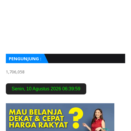
PENGUNJUNG :
1,706,058
Senin
,
10 Agustus 2026
06:40:00