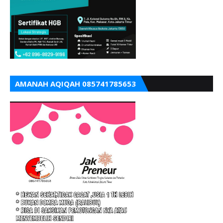
AMANAH AQIQAH 085741785653