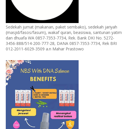
Sedekah jumat (makanan, paket sembako), sedekah jariyah
(masjid/fasos/fasum), wakaf quran, beasiswa, santunan yatim
dan dhuafa WA 0857-7353-7734, Rek. Bank DKI No. 5272-
3456-888/514-200-777-28, DANA 0857-7353-7734, Rek BRI
012-2011-6029-3509 a.n Mahar Prastowo