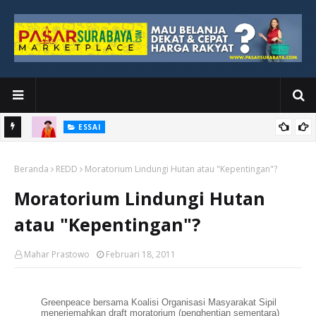
ESSAI
Bawah
Di Kuala Lumpur, Katno Hadi Menyelesaikan Perjalanan yang
Beranda
Tidak Berhenti di Panggung Wisuda
REDD
Moratorium Lindungi Hutan atau "Kepentingan"?
Moratorium Lindungi Hutan
atau "Kepentingan"?
Mahar Prastowo
Februari 18, 2011
Greenpeace bersama Koalisi Organisasi Masyarakat Sipil
menerjemahkan draft moratorium (penghentian sementara)