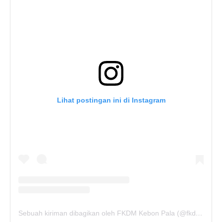
Lihat postingan ini di Instagram
Sebuah kiriman dibagikan oleh FKDM Kebon Pala (@fkdm_kebonpala)