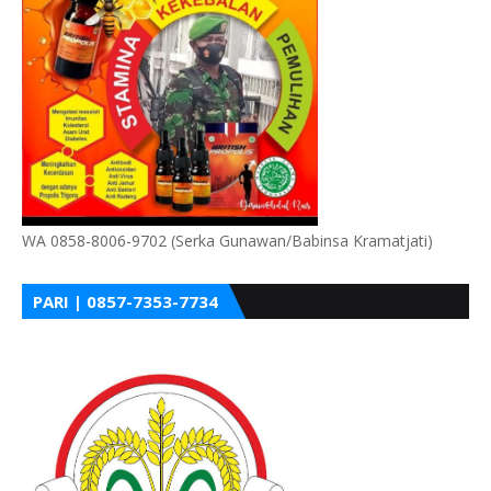
WA 0858-8006-9702 (Serka Gunawan/Babinsa Kramatjati)
PARI | 0857-7353-7734