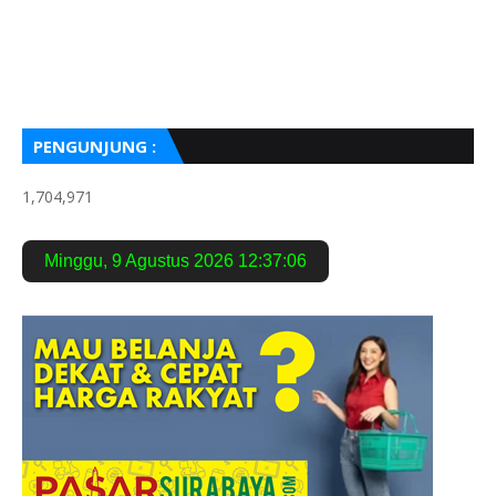
PENGUNJUNG :
1,704,971
Minggu
,
9 Agustus 2026
12:37:07