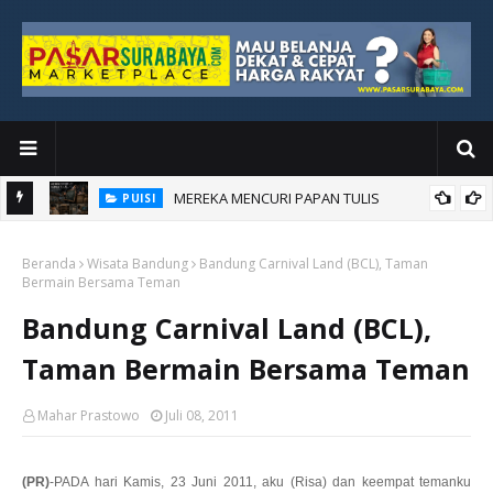
MEREKA MENCURI PAPAN TULIS
PUISI
an Baru
Beranda
Wisata Bandung
Bandung Carnival Land (BCL), Taman
Bermain Bersama Teman
Bandung Carnival Land (BCL),
Taman Bermain Bersama Teman
Mahar Prastowo
Juli 08, 2011
(PR)
-PADA hari Kamis, 23 Juni 2011, aku (Risa) dan keempat temanku