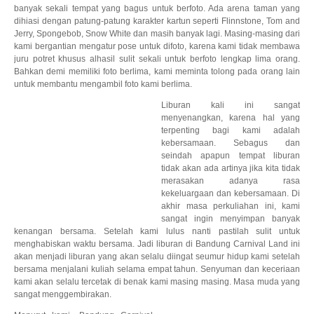
banyak sekali tempat yang bagus untuk berfoto. Ada arena taman yang
dihiasi dengan patung-patung karakter kartun seperti Flinnstone, Tom and
Jerry, Spongebob, Snow White dan masih banyak lagi. Masing-masing dari
kami bergantian mengatur pose untuk difoto, karena kami tidak membawa
juru potret khusus alhasil sulit sekali untuk berfoto lengkap lima orang.
Bahkan demi memiliki foto berlima, kami meminta tolong pada orang lain
untuk membantu mengambil foto kami berlima.
Liburan kali ini sangat
menyenangkan, karena hal yang
terpenting bagi kami adalah
kebersamaan. Sebagus dan
seindah apapun tempat liburan
tidak akan ada artinya jika kita tidak
merasakan adanya rasa
kekeluargaan dan kebersamaan. Di
akhir masa perkuliahan ini, kami
sangat ingin menyimpan banyak
kenangan bersama. Setelah kami lulus nanti pastilah sulit untuk
menghabiskan waktu bersama. Jadi liburan di Bandung Carnival Land ini
akan menjadi liburan yang akan selalu diingat seumur hidup kami setelah
bersama menjalani kuliah selama empat tahun. Senyuman dan keceriaan
kami akan selalu tercetak di benak kami masing masing. Masa muda yang
sangat menggembirakan.