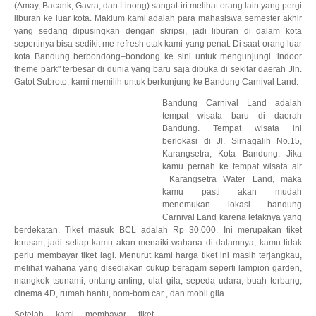
(Amay, Bacank, Gavra, dan Linong) sangat iri melihat orang lain yang pergi
liburan ke luar kota. Maklum kami adalah para mahasiswa semester akhir
yang sedang dipusingkan dengan skripsi, jadi liburan di dalam kota
sepertinya bisa sedikit me-refresh otak kami yang penat. Di saat orang luar
kota Bandung berbondong–bondong ke sini untuk mengunjungi :indoor
theme park" terbesar di dunia yang baru saja dibuka di sekitar daerah Jln.
Gatot Subroto, kami memilih untuk berkunjung ke Bandung Carnival Land.
Bandung Carnival Land adalah
tempat wisata baru di daerah
Bandung. Tempat wisata ini
berlokasi di Jl. Sirnagalih No.15,
Karangsetra, Kota Bandung. Jika
kamu pernah ke tempat wisata air
Karangsetra Water Land, maka
kamu pasti akan mudah
menemukan lokasi bandung
Carnival Land karena letaknya yang
berdekatan. Tiket masuk BCL adalah Rp 30.000. Ini merupakan tiket
terusan, jadi setiap kamu akan menaiki wahana di dalamnya, kamu tidak
perlu membayar tiket lagi. Menurut kami harga tiket ini masih terjangkau,
melihat wahana yang disediakan cukup beragam seperti lampion garden,
mangkok tsunami, ontang-anting, ulat gila, sepeda udara, buah terbang,
cinema 4D, rumah hantu, bom-bom car , dan mobil gila.
Setelah kami membayar tiket