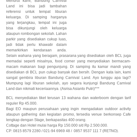
Menurut kami, Bandung Carnival
Land ini bisa jadi tambahan
referensi untuk tempat liburan
keluarga. Di samping harganya
yang terjangkau, tempat ini juga
bisa dikunjungi oleh keluarga
ataupun rombongan sekolah. Lahan
parkir yang disediakan cukup luas,
jadi tidak perlu khawatir dalam
memarkirkan kendaraan anda.
Selain wahana yang beragam, prasarana yang disediakan oleh BCL juga
memadai seperti misalnya, food corner yang menyediakan bermacam-
macam makanan bagi pengunjung. Di samping itu kamar mandi yang
disediakan di BCL pun cukup banyak dan bersih. Dengan kata lain, kami
sangat gembira liburan Bandung Carnival Land. Ayo tunggu apa lagi?
Mumpung lagi liburan sekolah, ayo segera kunjungi Bandung Carnival
Land dan nikmati keceriaannya. (Asrisa Asianto Putri)***
BCL menyediakan tiket terusan 13 wahana dan waterboom dengan tarif
reguler Rp 45.000.
Bagi EO maupun perusahaan yang ingin mengadakan outdoor activity
ataupun gathering dan kegiatan promo, tersedia venue berkonsep Cafe
lengkap dengan Stage, berkapasitas 400 orang.
Cottage dan Hotel mulai harga Rp 150.000 s/d Rp 2.500.000.
CP: 0815 8579 2280 / 021-94 6969 48 / 0857 9537 111 7 (RETNO).