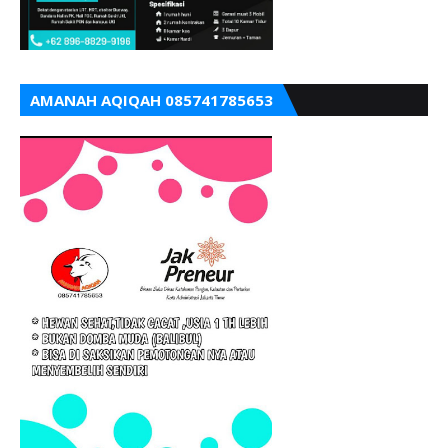
AMANAH AQIQAH 085741785653