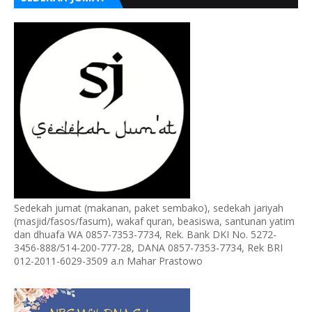
Sedekah jumat (makanan, paket sembako), sedekah jariyah
(masjid/fasos/fasum), wakaf quran, beasiswa, santunan yatim
dan dhuafa WA 0857-7353-7734, Rek. Bank DKI No. 5272-
3456-888/514-200-777-28, DANA 0857-7353-7734, Rek BRI
012-2011-6029-3509 a.n Mahar Prastowo