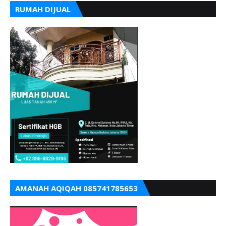
RUMAH DIJUAL
AMANAH AQIQAH 085741785653