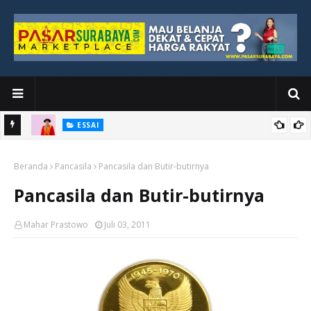
ESSAI
Bawah
Di Kuala Lumpur, Katno Hadi Menyelesaikan Perjalanan yang
Beranda
Tidak Berhenti di Panggung Wisuda
Pancasila
Pancasila dan Butir-butirnya
Pancasila dan Butir-butirnya
Mahar Prastowo
Juli 03, 2011