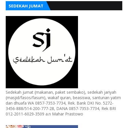
SEDEKAH JUMAT
Sedekah jumat (makanan, paket sembako), sedekah jariyah
(masjid/fasos/fasum), wakaf quran, beasiswa, santunan yatim
dan dhuafa WA 0857-7353-7734, Rek. Bank DKI No. 5272-
3456-888/514-200-777-28, DANA 0857-7353-7734, Rek BRI
012-2011-6029-3509 a.n Mahar Prastowo