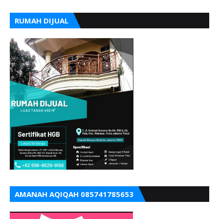
RUMAH DIJUAL
AMANAH AQIQAH 085741785653