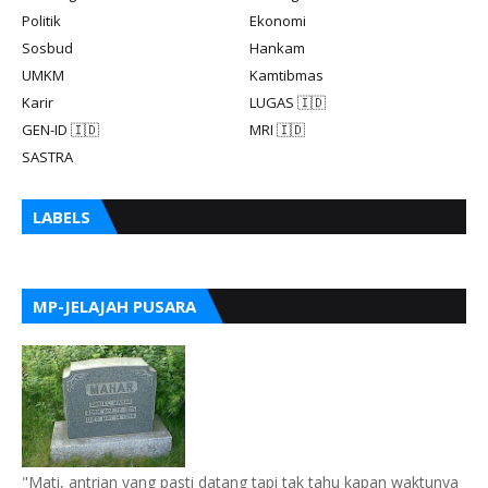
Politik
Ekonomi
Sosbud
Hankam
UMKM
Kamtibmas
Karir
LUGAS 🇮🇩
GEN-ID 🇮🇩
MRI 🇮🇩
SASTRA
LABELS
MP-JELAJAH PUSARA
"Mati, antrian yang pasti datang tapi tak tahu kapan waktunya