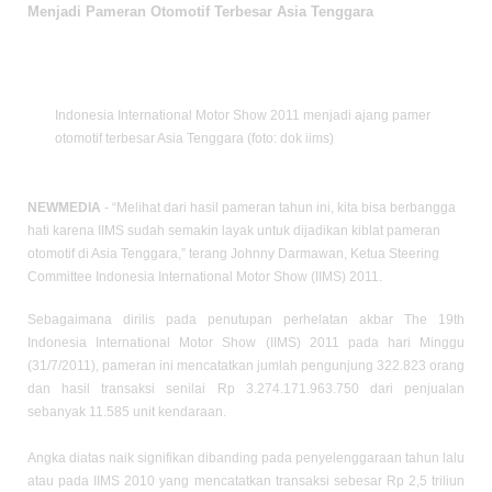
Menjadi Pameran Otomotif Terbesar Asia Tenggara
Indonesia International Motor Show 2011 menjadi ajang pamer
otomotif terbesar Asia Tenggara (foto: dok iims)
NEWMEDIA
- “Melihat dari hasil pameran tahun ini, kita bisa berbangga
hati karena IIMS sudah semakin layak untuk dijadikan kiblat pameran
otomotif di Asia Tenggara,” terang Johnny Darmawan, Ketua Steering
Committee Indonesia International Motor Show (IIMS) 2011.
Sebagaimana dirilis pada penutupan perhelatan akbar The 19th
Indonesia International Motor Show (IIMS) 2011 pada hari Minggu
(31/7/2011), pameran ini mencatatkan jumlah pengunjung 322.823 orang
dan hasil transaksi senilai Rp 3.274.171.963.750 dari penjualan
sebanyak 11.585 unit kendaraan.
Angka diatas naik signifikan dibanding pada penyelenggaraan tahun lalu
atau pada IIMS 2010 yang mencatatkan transaksi sebesar Rp 2,5 triliun