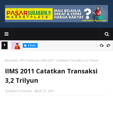
ESSAI
Bawah
Di Kuala Lumpur, Katno Hadi Menyelesaikan Perjalanan yang
Beranda
Tidak Berhenti di Panggung Wisuda
SPG Pameran
IIMS 2011 Catatkan Transaksi 3,2 Trilyun
IIMS 2011 Catatkan Transaksi
3,2 Trilyun
Mahar Prastowo
Juli 31, 2011