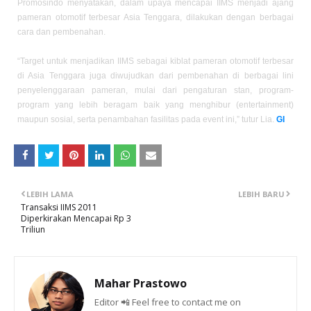
Promosindo menyatakan, dalam upaya mencapai IIMS menjadi ajang
pameran otomotif terbesar Asia Tenggara, dilakukan dengan berbagai
cara dan pembenahan.
“Target untuk menjadikan IIMS sebagai kiblat pameran otomotif terbesar
di Asia Tenggara juga diwujudkan dari pembenahan di berbagai lini
penyelenggaraan pameran, mulai dari pengaturan stan, program-
program yang lebih beragam baik yang menghibur (entertainment)
maupun sosial, serta penambahan fasilitas pada event ini,” tutur Lia.
GI
LEBIH LAMA
LEBIH BARU
Transaksi IIMS 2011
Diperkirakan Mencapai Rp 3
Triliun
Mahar Prastowo
Editor 📲 Feel free to contact me on