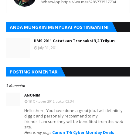
WhatsApp https://wa.me/6285773537734
ANDA MUNGKIN MENYUKAI POSTINGAN INI
IIMS 2011 Catatkan Transaksi 3,2 Trilyun
July 31, 2011
POSTING KOMENTAR
3 Komentar
ANONIM
18 Oktober 2012 pukul 03.34
Hello there, You have done a great job. I will definitely
digg it and personally recommend to my
friends. I am sure they will be benefited from this web
site.
Here is my page
Canon T4i Cyber Monday Deals