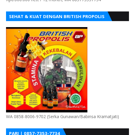
SEHAT & KUAT DENGAN BRITISH PROPOLIS
WA 0858-8006-9702 (Serka Gunawan/Babinsa Kramatjati)
PARI | 0857-7353-7734