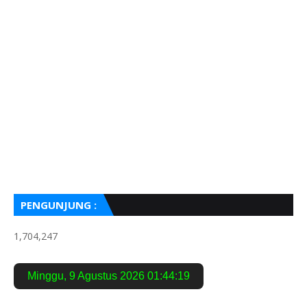
PENGUNJUNG :
1,704,247
Minggu
,
9 Agustus 2026
01:44:20