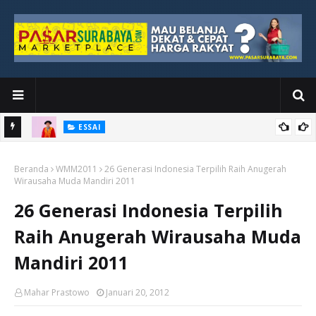
ESSAI
Bawah
Di Kuala Lumpur, Katno Hadi Menyelesaikan Perjalanan yang
Beranda
Tidak Berhenti di Panggung Wisuda
WMM2011
26 Generasi Indonesia Terpilih Raih Anugerah
Wirausaha Muda Mandiri 2011
26 Generasi Indonesia Terpilih
Raih Anugerah Wirausaha Muda
Mandiri 2011
Mahar Prastowo
Januari 20, 2012