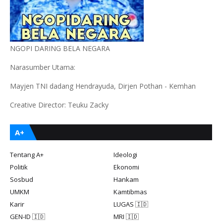
NGOPI DARING BELA NEGARA
Narasumber Utama:
Mayjen TNI dadang Hendrayuda, Dirjen Pothan - Kemhan
Creative Director: Teuku Zacky
A+
Tentang A+
Ideologi
Politik
Ekonomi
Sosbud
Hankam
UMKM
Kamtibmas
Karir
LUGAS 🇮🇩
GEN-ID 🇮🇩
MRI 🇮🇩