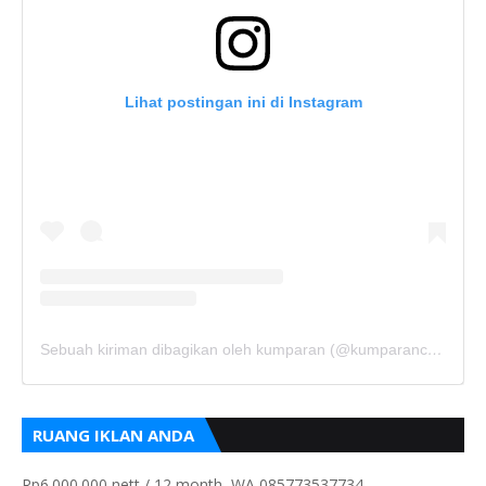
Lihat postingan ini di Instagram
Sebuah kiriman dibagikan oleh kumparan (@kumparancom)
RUANG IKLAN ANDA
Rp6.000.000 nett / 12 month, WA 085773537734