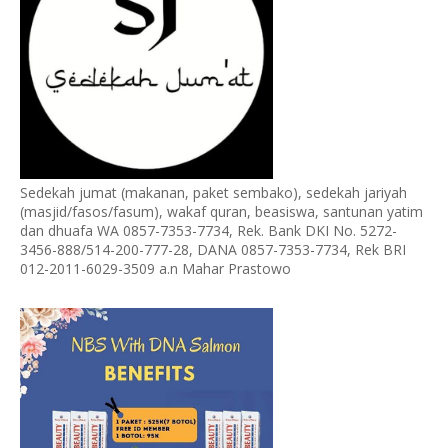
Sedekah jumat (makanan, paket sembako), sedekah jariyah
(masjid/fasos/fasum), wakaf quran, beasiswa, santunan yatim
dan dhuafa WA 0857-7353-7734, Rek. Bank DKI No. 5272-
3456-888/514-200-777-28, DANA 0857-7353-7734, Rek BRI
012-2011-6029-3509 a.n Mahar Prastowo