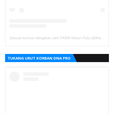
Sebuah kiriman dibagikan oleh FKDM Kebon Pala (@fkdm_kebonpala)
TUKANG URUT KORBAN DNA PRO