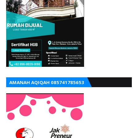
AMANAH AQIQAH 085741785653