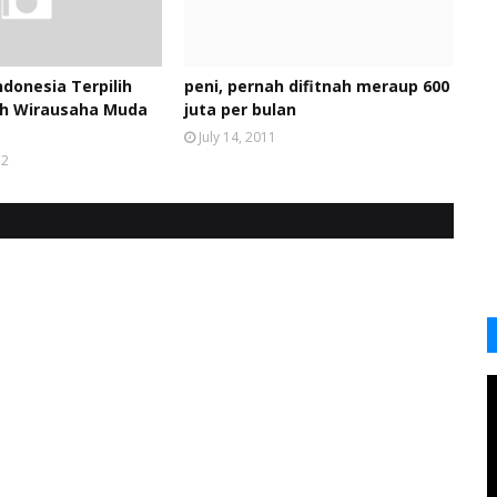
ndonesia Terpilih
peni, pernah difitnah meraup 600
ah Wirausaha Muda
juta per bulan
July 14, 2011
12