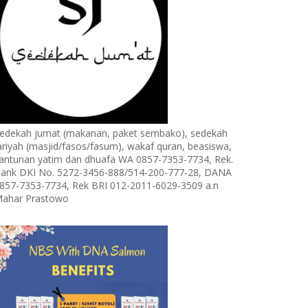
edekah jumat (makanan, paket sembako), sedekah
ariyah (masjid/fasos/fasum), wakaf quran, beasiswa,
antunan yatim dan dhuafa WA 0857-7353-7734, Rek.
ank DKI No. 5272-3456-888/514-200-777-28, DANA
857-7353-7734, Rek BRI 012-2011-6029-3509 a.n
ahar Prastowo