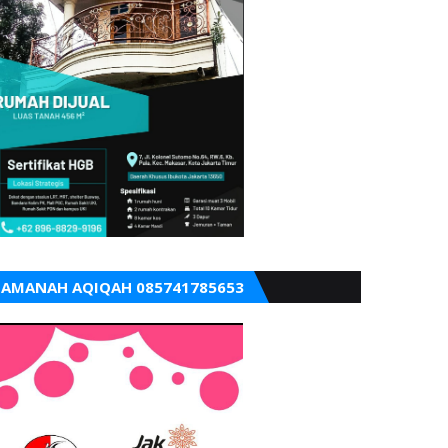
AMANAH AQIQAH 085741785653