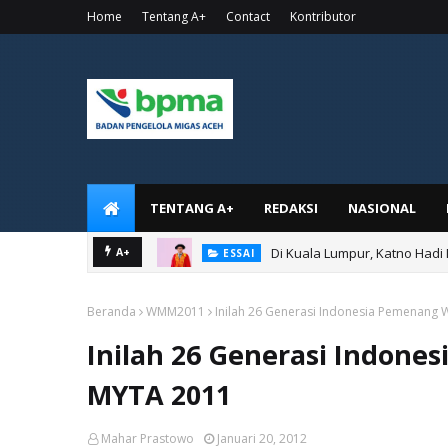
Home
Tentang A+
Contact
Kontributor
TENTANG A+
REDAKSI
NASIONAL
Di Kuala Lumpur, Katno Hadi
A+
ESSAI
Beranda
WMM2011
Inilah 26 Generasi Indonesia Pemenan
Inilah 26 Generasi Indon
MYTA 2011
Mahar Prastowo
Januari 20, 2012