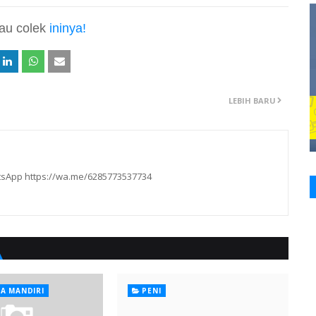
tau colek
ininya!
LEBIH BARU
hatsApp https://wa.me/6285773537734
A MANDIRI
PENI