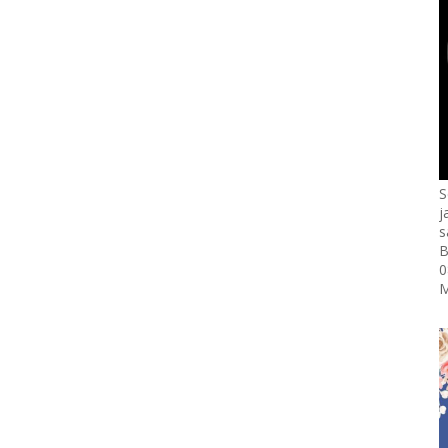
S
j
s
B
0
M