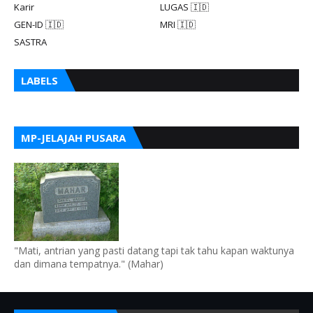
Karir
LUGAS 🇮🇩
GEN-ID 🇮🇩
MRI 🇮🇩
SASTRA
LABELS
MP-JELAJAH PUSARA
"Mati, antrian yang pasti datang tapi tak tahu kapan waktunya
dan dimana tempatnya." (Mahar)