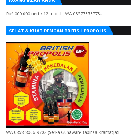
Rp6.000.000 nett / 12 month, WA 085773537734
SEHAT & KUAT DENGAN BRITISH PROPOLIS
WA 0858-8006-9702 (Serka Gunawan/Babinsa Kramatjati)