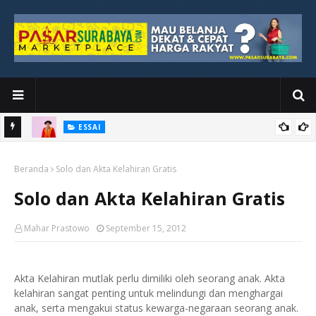
ESSAI
Bawah
Di Kuala Lumpur, Katno Hadi Menyelesaikan Perjalanan yang
Beranda
Tidak Berhenti di Panggung Wisuda
Solo dan Akta Kelahiran Gratis
Solo dan Akta Kelahiran Gratis
Mahar Prastowo
September 15, 2012
Akta Kelahiran mutlak perlu dimiliki oleh seorang anak. Akta
kelahiran sangat penting untuk melindungi dan menghargai
anak, serta mengakui status kewarga-negaraan seorang anak.