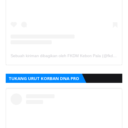
Sebuah kiriman dibagikan oleh FKDM Kebon Pala (@fkdm_kebonpala)
TUKANG URUT KORBAN DNA PRO