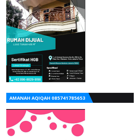
AMANAH AQIQAH 085741785653