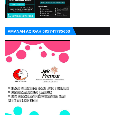
AMANAH AQIQAH 085741785653