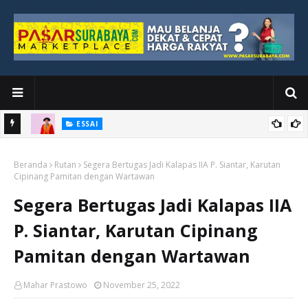
ESSAI
Bawah
Di Kuala Lumpur, Katno Hadi Menyelesaikan Perjalanan yang
Beranda
Tidak Berhenti di Panggung Wisuda
Rutan
Segera Bertugas Jadi Kalapas IIA P. Siantar, Karutan
Cipinang Pamitan dengan Wartawan
Segera Bertugas Jadi Kalapas IIA
P. Siantar, Karutan Cipinang
Pamitan dengan Wartawan
Mahar Prastowo
November 25, 2022