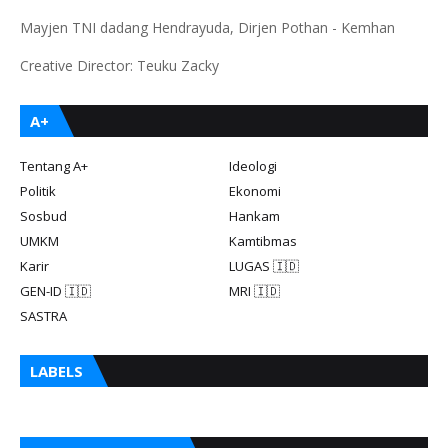
Mayjen TNI dadang Hendrayuda, Dirjen Pothan - Kemhan
Creative Director: Teuku Zacky
A+
Tentang A+
Ideologi
Politik
Ekonomi
Sosbud
Hankam
UMKM
Kamtibmas
Karir
LUGAS 🇮🇩
GEN-ID 🇮🇩
MRI 🇮🇩
SASTRA
LABELS