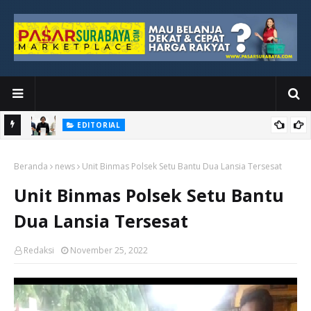
EDITORIAL
yang
Ketika Media Kehilangan Iklan, Kolaborasi Menjadi Harapan Baru
Beranda
news
Unit Binmas Polsek Setu Bantu Dua Lansia Tersesat
Unit Binmas Polsek Setu Bantu
Dua Lansia Tersesat
Redaksi
November 25, 2022