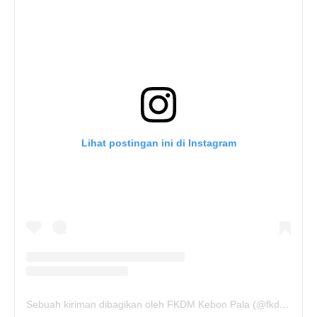
Lihat postingan ini di Instagram
Sebuah kiriman dibagikan oleh FKDM Kebon Pala (@fkdm_kebonpala)