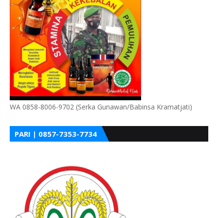
WA 0858-8006-9702 (Serka Gunawan/Babinsa Kramatjati)
PARI | 0857-7353-7734