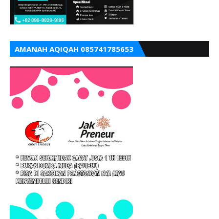
AMANAH AQIQAH 085741785653