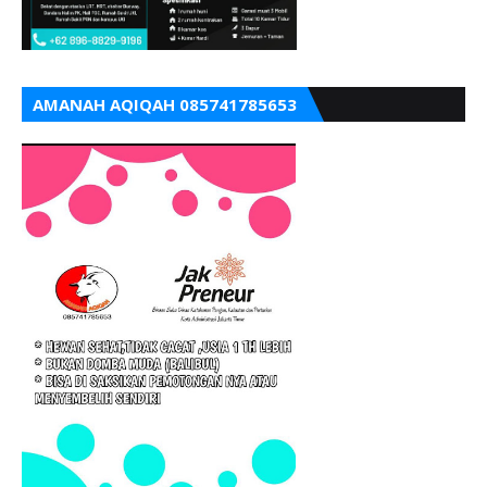
AMANAH AQIQAH 085741785653