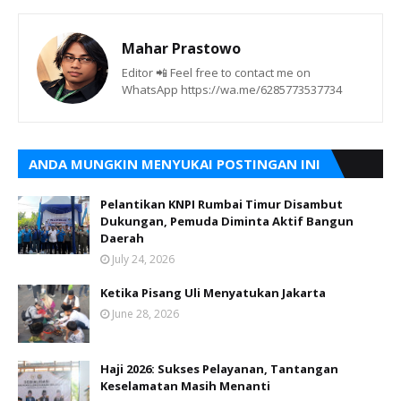
Mahar Prastowo
Editor 📲 Feel free to contact me on
WhatsApp https://wa.me/6285773537734
ANDA MUNGKIN MENYUKAI POSTINGAN INI
Pelantikan KNPI Rumbai Timur Disambut
Dukungan, Pemuda Diminta Aktif Bangun
Daerah
July 24, 2026
Ketika Pisang Uli Menyatukan Jakarta
June 28, 2026
Haji 2026: Sukses Pelayanan, Tantangan
Keselamatan Masih Menanti