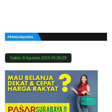
PENGUNJUNG :
Sabtu
,
8 Agustus 2026
05:38:29