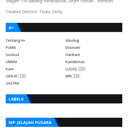
Mayjen TNI dadang Hendrayuda, Dirjen Pothan - Kemhan
Creative Director: Teuku Zacky
A+
Tentang A+
Ideologi
Politik
Ekonomi
Sosbud
Hankam
UMKM
Kamtibmas
Karir
LUGAS 🇮🇩
GEN-ID 🇮🇩
MRI 🇮🇩
SASTRA
LABELS
MP-JELAJAH PUSARA