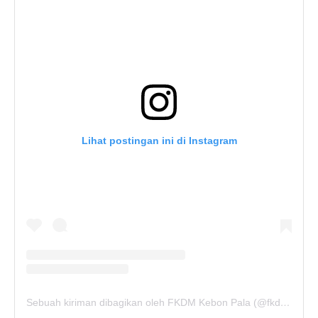
Lihat postingan ini di Instagram
Sebuah kiriman dibagikan oleh FKDM Kebon Pala (@fkdm_kebonpala)