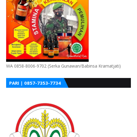
WA 0858-8006-9702 (Serka Gunawan/Babinsa Kramatjati)
PARI | 0857-7353-7734