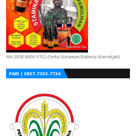
WA 0858-8006-9702 (Serka Gunawan/Babinsa Kramatjati)
PARI | 0857-7353-7734