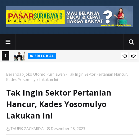
EDITORIAL
yang
Ketika Media Kehilangan Iklan, Kolaborasi Menjadi Harapan Baru
Beranda
Joko Utomo Purniawan
Tak Ingin Sektor Pertanian Hancur,
Kades Yosomulyo Lakukan Ini
Tak Ingin Sektor Pertanian
Hancur, Kades Yosomulyo
Lakukan Ini
TAUFIK ZACKARIYA
Desember 28, 2023