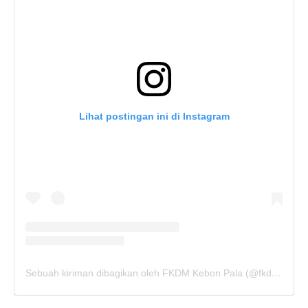
Lihat postingan ini di Instagram
Sebuah kiriman dibagikan oleh FKDM Kebon Pala (@fkdm_kebonpala)