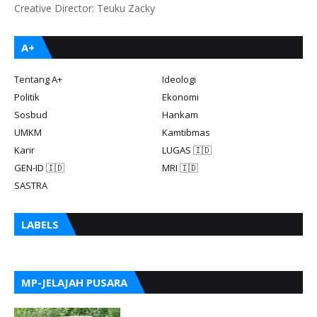
Creative Director: Teuku Zacky
A+
Tentang A+
Ideologi
Politik
Ekonomi
Sosbud
Hankam
UMKM
Kamtibmas
Karir
LUGAS 🇮🇩
GEN-ID 🇮🇩
MRI 🇮🇩
SASTRA
LABELS
MP-JELAJAH PUSARA