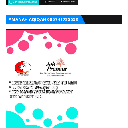
AMANAH AQIQAH 085741785653