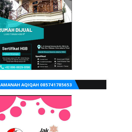
AMANAH AQIQAH 085741785653