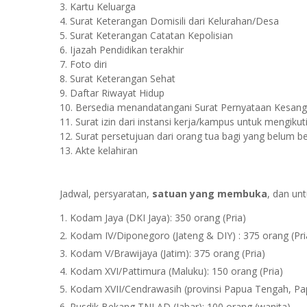
3. Kartu Keluarga
4. Surat Keterangan Domisili dari Kelurahan/Desa
5. Surat Keterangan Catatan Kepolisian
6. Ijazah Pendidikan terakhir
7. Foto diri
8. Surat Keterangan Sehat
9. Daftar Riwayat Hidup
10. Bersedia menandatangani Surat Pernyataan Kesang
11. Surat izin dari instansi kerja/kampus untuk mengiku
12. Surat persetujuan dari orang tua bagi yang belum be
13. Akte kelahiran
Jadwal, persyaratan,
satuan yang membuka
, dan un
Kodam Jaya (DKI Jaya): 350 orang (Pria)
Kodam IV/Diponegoro (Jateng & DIY) : 375 orang (Pri
Kodam V/Brawijaya (Jatim): 375 orang (Pria)
Kodam XVI/Pattimura (Maluku): 150 orang (Pria)
Kodam XVII/Cendrawasih (provinsi Papua Tengah, Pap
Pusdik Bekang TNI AD (Jabar): 100 orang (wanita)