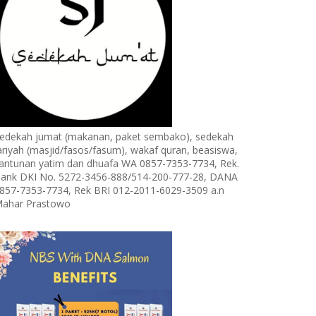
edekah jumat (makanan, paket sembako), sedekah
ariyah (masjid/fasos/fasum), wakaf quran, beasiswa,
antunan yatim dan dhuafa WA 0857-7353-7734, Rek.
ank DKI No. 5272-3456-888/514-200-777-28, DANA
857-7353-7734, Rek BRI 012-2011-6029-3509 a.n
ahar Prastowo