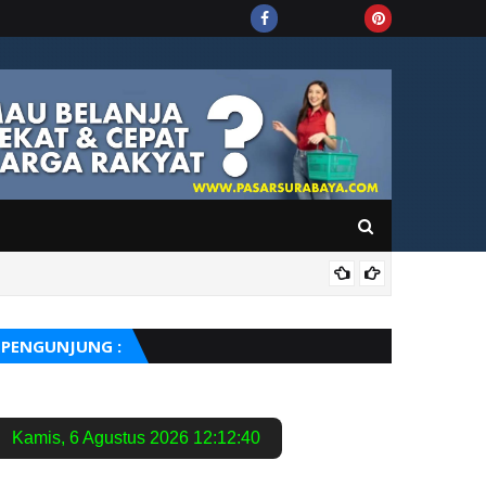
PUIS
PENGUNJUNG :
Kamis
,
6 Agustus 2026
12:12:41