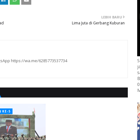
LEBIH BARU
ad
Lima Juta di Gerbang Kuburan
S
hatsApp https://wa.me/6285773537734
j
s
B
0
M
 KE-5