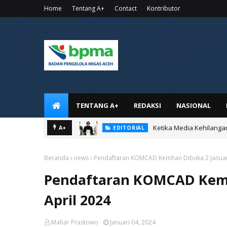
Home
Tentang A+
Contact
Kontributor
TENTANG A+
REDAKSI
NASIONAL
Ketika Media Kehilanga
EDITORIAL
A+
MEREKA MENCURI PAPAN TUL
PUISI
Beranda
news
Pendaftaran KOMCAD Kemhan Dibuka 2 Januari 
Pendaftaran KOMCAD Kemha
April 2024
Mahar Prastowo
Januari 04, 2024