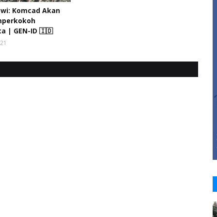
owi: Komcad Akan
mperkokoh
a | GEN-ID 🇮🇩
021