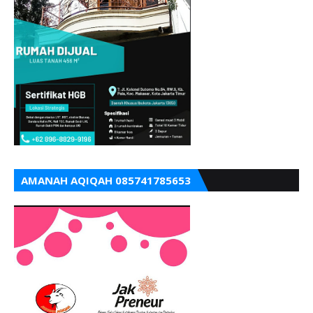
AMANAH AQIQAH 085741785653