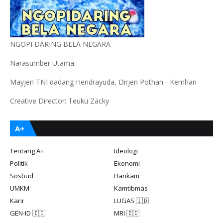
NGOPI DARING BELA NEGARA
Narasumber Utama:
Mayjen TNI dadang Hendrayuda, Dirjen Pothan - Kemhan
Creative Director: Teuku Zacky
A+
Tentang A+
Ideologi
Politik
Ekonomi
Sosbud
Hankam
UMKM
Kamtibmas
Karir
LUGAS 🇮🇩
GEN-ID 🇮🇩
MRI 🇮🇩