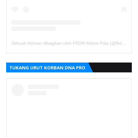
Sebuah kiriman dibagikan oleh FKDM Kebon Pala (@fkdm_kebonpala)
TUKANG URUT KORBAN DNA PRO