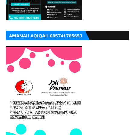
AMANAH AQIQAH 085741785653