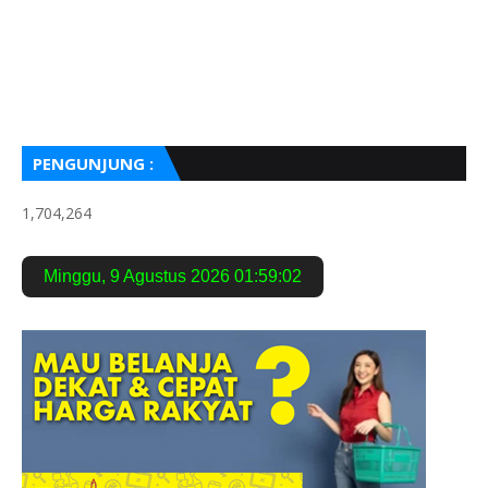
PENGUNJUNG :
1,704,264
Minggu
,
9 Agustus 2026
01:59:04