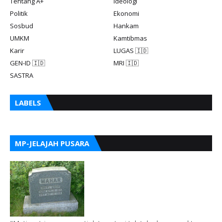
Tentang A+
Ideologi
Politik
Ekonomi
Sosbud
Hankam
UMKM
Kamtibmas
Karir
LUGAS 🇮🇩
GEN-ID 🇮🇩
MRI 🇮🇩
SASTRA
LABELS
MP-JELAJAH PUSARA