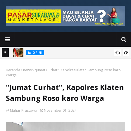
OPINI
Kemerdekaan yang Masih Jauh dari Dada Rakyat Paling Bawah
Beranda
news
"Jumat Curhat", Kapolres Klaten Sambung Roso karo
Warga
"Jumat Curhat", Kapolres Klaten
Sambung Roso karo Warga
Mahar Prastowo
November 01, 2024