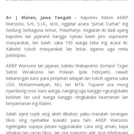
A+ | Klaten, Jawa Tengah -
Kapolres Klaten AKBP
Warsono, S.H., S.I.K., M.H., nggelar acara “Jumat Curhat” ing
Gedung Serbaguna Annur, Polanharjo. Kegiatan iki dadi ajang
kapolres lan jajarané kanggo nyinau luwih jero aspirasiné
masyarakat, lan luwih saka 150 warga teka ing acara iki.
Kabehé tokoh masyarakat lan lintas agama uga melu
partisipasi.
AKBP Warsono lan jajaran, kalebu Wakapolres Kompol Tegar
Satrio Wicaksono lan Polwan Ipda Febryanti, rawuh
bebarengan karo para pimpinan wilayah lan tokoh agama saka
LDII, Muhammadiyah, NU, lan MTA. Tujuané ora mung
nyambung roso karo warga, nanging uga kanggo ngrungokake
keluhan lan usul warga kanggo ningkatake keamanan lan
kenyamanan ing Klaten.
Salah sijiné topik sing akeh dibahas yaiku masalah serangan
tikus sing nyebabke kuwatir para tani. AKBP Warsono
ngelingake supaya petani nggunakake cara sing aman, kaya
jebakan lan racun tikus, lan ora nganggo alat sing mbebayani