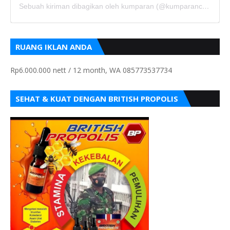
Sebuah kiriman dibagikan oleh kumparan (@kumparancom)
RUANG IKLAN ANDA
Rp6.000.000 nett / 12 month, WA 085773537734
SEHAT & KUAT DENGAN BRITISH PROPOLIS