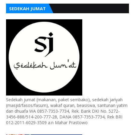
SEDEKAH JUMAT
Sedekah jumat (makanan, paket sembako), sedekah jariyah
(masjid/fasos/fasum), wakaf quran, beasiswa, santunan yatim
dan dhuafa WA 0857-7353-7734, Rek. Bank DKI No. 5272-
3456-888/514-200-777-28, DANA 0857-7353-7734, Rek BRI
012-2011-6029-3509 a.n Mahar Prastowo