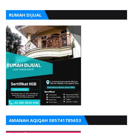
RUMAH DIJUAL
AMANAH AQIQAH 085741785653