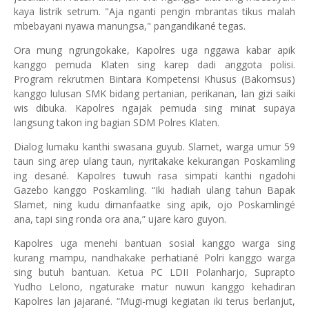
kaya listrik setrum. "Aja nganti pengin mbrantas tikus malah
mbebayani nyawa manungsa," pangandikané tegas.
Ora mung ngrungokake, Kapolres uga nggawa kabar apik
kanggo pemuda Klaten sing karep dadi anggota polisi.
Program rekrutmen Bintara Kompetensi Khusus (Bakomsus)
kanggo lulusan SMK bidang pertanian, perikanan, lan gizi saiki
wis dibuka. Kapolres ngajak pemuda sing minat supaya
langsung takon ing bagian SDM Polres Klaten.
Dialog lumaku kanthi swasana guyub. Slamet, warga umur 59
taun sing arep ulang taun, nyritakake kekurangan Poskamling
ing desané. Kapolres tuwuh rasa simpati kanthi ngadohi
Gazebo kanggo Poskamling. “Iki hadiah ulang tahun Bapak
Slamet, ning kudu dimanfaatke sing apik, ojo Poskamlingé
ana, tapi sing ronda ora ana,” ujare karo guyon.
Kapolres uga menehi bantuan sosial kanggo warga sing
kurang mampu, nandhakake perhatiané Polri kanggo warga
sing butuh bantuan. Ketua PC LDII Polanharjo, Suprapto
Yudho Lelono, ngaturake matur nuwun kanggo kehadiran
Kapolres lan jajarané. “Mugi-mugi kegiatan iki terus berlanjut,