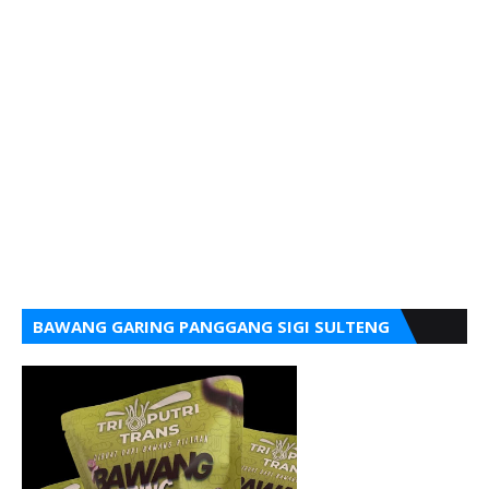
BAWANG GARING PANGGANG SIGI SULTENG