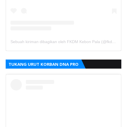
Sebuah kiriman dibagikan oleh FKDM Kebon Pala (@fkdm_kebonpala)
TUKANG URUT KORBAN DNA PRO