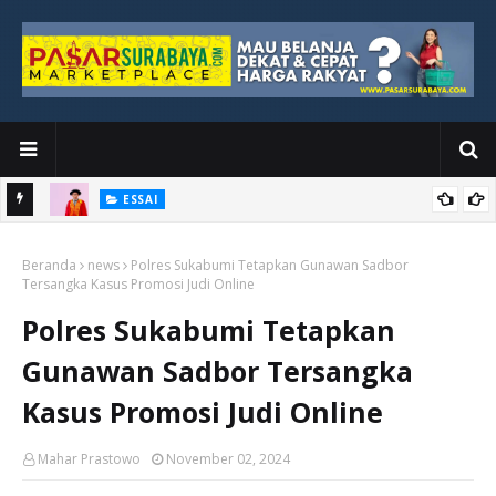
ESSAI
Bawah
Di Kuala Lumpur, Katno Hadi Menyelesaikan Perjalanan yang
Beranda
Tidak Berhenti di Panggung Wisuda
news
Polres Sukabumi Tetapkan Gunawan Sadbor
Tersangka Kasus Promosi Judi Online
Polres Sukabumi Tetapkan
Gunawan Sadbor Tersangka
Kasus Promosi Judi Online
Mahar Prastowo
November 02, 2024