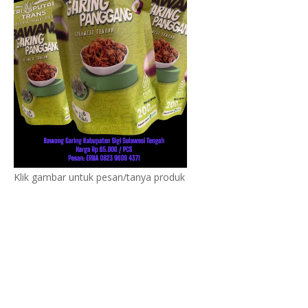
Klik gambar untuk pesan/tanya produk