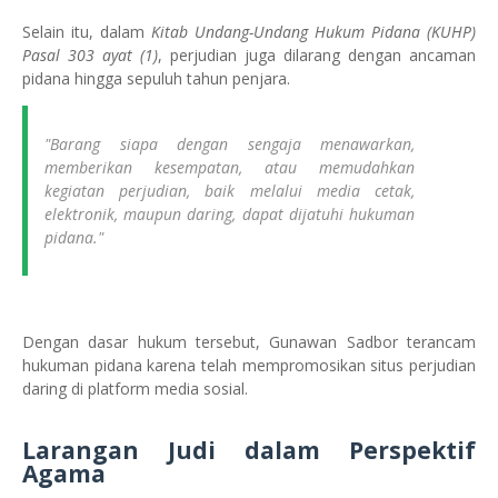
Selain itu, dalam
Kitab Undang-Undang Hukum Pidana (KUHP)
Pasal 303 ayat (1)
, perjudian juga dilarang dengan ancaman
pidana hingga sepuluh tahun penjara.
"Barang siapa dengan sengaja menawarkan,
memberikan kesempatan, atau memudahkan
kegiatan perjudian, baik melalui media cetak,
elektronik, maupun daring, dapat dijatuhi hukuman
pidana."
Dengan dasar hukum tersebut, Gunawan Sadbor terancam
hukuman pidana karena telah mempromosikan situs perjudian
daring di platform media sosial.
Larangan Judi dalam Perspektif
Agama