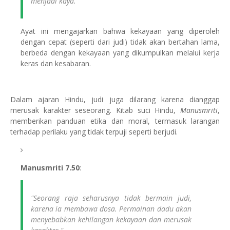
menjadi kaya."
Ayat ini mengajarkan bahwa kekayaan yang diperoleh
dengan cepat (seperti dari judi) tidak akan bertahan lama,
berbeda dengan kekayaan yang dikumpulkan melalui kerja
keras dan kesabaran.
Dalam ajaran Hindu, judi juga dilarang karena dianggap
merusak karakter seseorang. Kitab suci Hindu,
Manusmriti
,
memberikan panduan etika dan moral, termasuk larangan
terhadap perilaku yang tidak terpuji seperti berjudi.
Manusmriti 7.50
:
"Seorang raja seharusnya tidak bermain judi,
karena ia membawa dosa. Permainan dadu akan
menyebabkan kehilangan kekayaan dan merusak