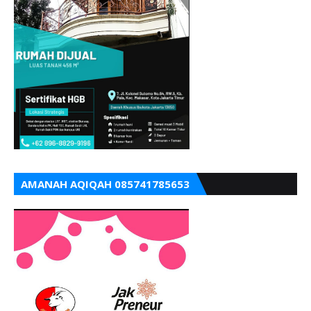
AMANAH AQIQAH 085741785653