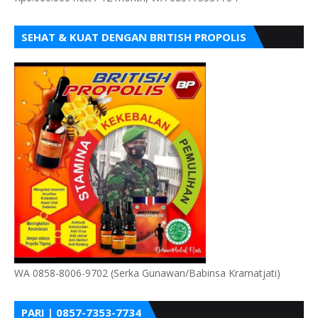
SEHAT & KUAT DENGAN BRITISH PROPOLIS
WA 0858-8006-9702 (Serka Gunawan/Babinsa Kramatjati)
PARI | 0857-7353-7734