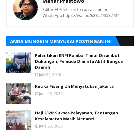
Mahar Prastowo
Editor 📲 Feel free to contact me on
WhatsApp https://wa.me/6285773537734
ANDA MUNGKIN MENYUKAI POSTINGAN INI
Pelantikan KNPI Rumbai Timur Disambut
Dukungan, Pemuda Diminta Aktif Bangun
Daerah
July 24, 2026
Ketika Pisang Uli Menyatukan Jakarta
June 28, 2026
Haji 2026: Sukses Pelayanan, Tantangan
Keselamatan Masih Menanti
June 22, 2026