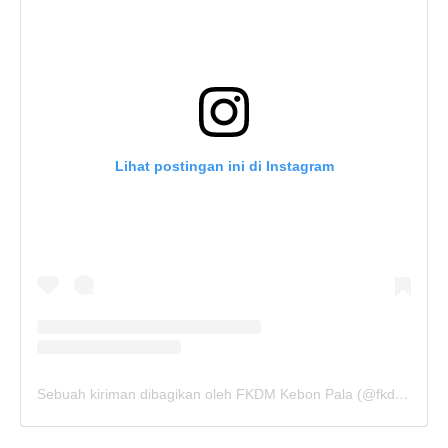
Lihat postingan ini di Instagram
Sebuah kiriman dibagikan oleh FKDM Kebon Pala (@fkdm_kebonpala)