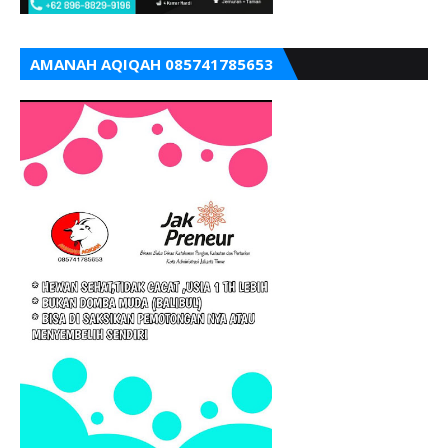
AMANAH AQIQAH 085741785653