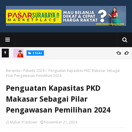
ESSAI
Bawah
Di Kuala Lumpur, Katno Hadi Menyelesaikan Perjalanan yang
Beranda
Tidak Berhenti di Panggung Wisuda
Pilkada 2024
Penguatan Kapasitas PKD Makasar Sebagai
Pilar Pengawasan Pemilihan 2024
Penguatan Kapasitas PKD
Makasar Sebagai Pilar
Pengawasan Pemilihan 2024
Mahar Prastowo
November 21, 2024