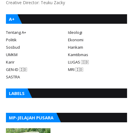
Creative Director: Teuku Zacky
A+
Tentang A+
Ideologi
Politik
Ekonomi
Sosbud
Hankam
UMKM
Kamtibmas
Karir
LUGAS 🇮🇩
GEN-ID 🇮🇩
MRI 🇮🇩
SASTRA
LABELS
MP-JELAJAH PUSARA