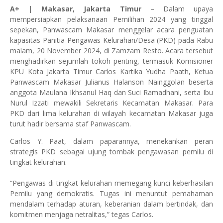
A+ | Makasar, Jakarta Timur
– Dalam upaya
mempersiapkan pelaksanaan Pemilihan 2024 yang tinggal
sepekan, Panwascam Makasar menggelar acara penguatan
kapasitas Panitia Pengawas Kelurahan/Desa (PKD) pada Rabu
malam, 20 November 2024, di Zamzam Resto. Acara tersebut
menghadirkan sejumlah tokoh penting, termasuk Komisioner
KPU Kota Jakarta Timur Carlos Kartika Yudha Paath, Ketua
Panwascam Makasar Julianus Halanson Nainggolan beserta
anggota Maulana Ikhsanul Haq dan Suci Ramadhani, serta Ibu
Nurul Izzati mewakili Sekretaris Kecamatan Makasar. Para
PKD dari lima kelurahan di wilayah kecamatan Makasar juga
turut hadir bersama staf Panwascam.
Carlos Y. Paat, dalam paparannya, menekankan peran
strategis PKD sebagai ujung tombak pengawasan pemilu di
tingkat kelurahan.
“Pengawas di tingkat kelurahan memegang kunci keberhasilan
Pemilu yang demokratis. Tugas ini menuntut pemahaman
mendalam terhadap aturan, keberanian dalam bertindak, dan
komitmen menjaga netralitas,” tegas Carlos.