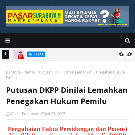
ESSAI
Bawah
Di Kuala Lumpur, Katno Hadi Menyelesaikan Perjalanan yang
Beranda
Tidak Berhenti di Panggung Wisuda
Pemilu
Putusan DKPP Dinilai Lemahkan Penegakan Hukum
Pemilu
Putusan DKPP Dinilai Lemahkan
Penegakan Hukum Pemilu
Mahar Prastowo
Juli 23, 2025
Pengabaian Fakta Persidangan dan Potensi