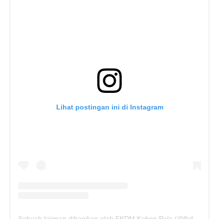
Lihat postingan ini di Instagram
Sebuah kiriman dibagikan oleh FKDM Kebon Pala (@fkdm_kebonpala)