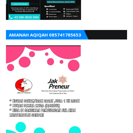
AMANAH AQIQAH 085741785653