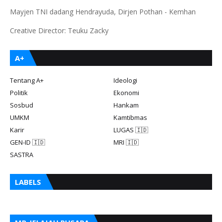
Mayjen TNI dadang Hendrayuda, Dirjen Pothan - Kemhan
Creative Director: Teuku Zacky
A+
Tentang A+
Ideologi
Politik
Ekonomi
Sosbud
Hankam
UMKM
Kamtibmas
Karir
LUGAS 🇮🇩
GEN-ID 🇮🇩
MRI 🇮🇩
SASTRA
LABELS