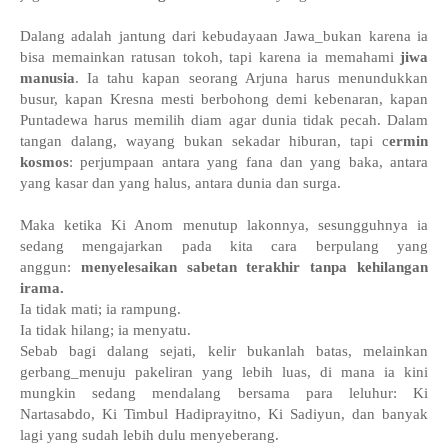
Dalang adalah jantung dari kebudayaan Jawa_bukan karena ia
bisa memainkan ratusan tokoh, tapi karena ia memahami
jiwa
manusia
. Ia tahu kapan seorang Arjuna harus menundukkan
busur, kapan Kresna mesti berbohong demi kebenaran, kapan
Puntadewa harus memilih diam agar dunia tidak pecah. Dalam
tangan dalang, wayang bukan sekadar hiburan, tapi c
ermin
kosmos
: perjumpaan antara yang fana dan yang baka, antara
yang kasar dan yang halus, antara dunia dan surga.
Maka ketika Ki Anom menutup lakonnya, sesungguhnya ia
sedang mengajarkan pada kita cara berpulang yang
anggun:
menyelesaikan sabetan terakhir tanpa kehilangan
irama.
Ia tidak mati; ia rampung.
Ia tidak hilang; ia menyatu.
Sebab bagi dalang sejati, kelir bukanlah batas, melainkan
gerbang_menuju pakeliran yang lebih luas, di mana ia kini
mungkin sedang mendalang bersama para leluhur: Ki
Nartasabdo, Ki Timbul Hadiprayitno, Ki Sadiyun, dan banyak
lagi yang sudah lebih dulu menyeberang.