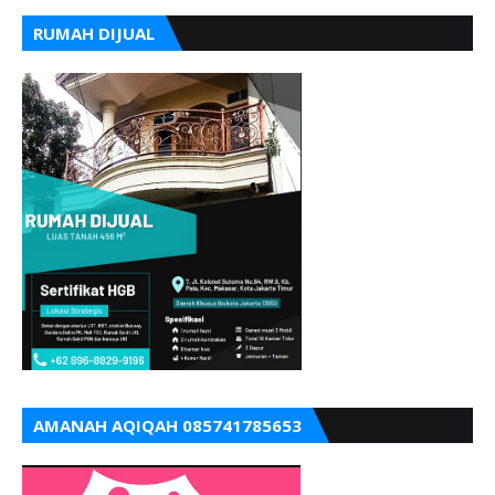
RUMAH DIJUAL
AMANAH AQIQAH 085741785653