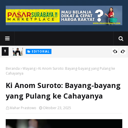
EDITORIAL
Ketika Media Kehilangan Iklan, Kolaborasi Menjadi Harapan Baru
MEREKA MENCURI PAPAN TULIS
PUISI
Beranda
Wayang
Ki Anom Suroto: Bayang-bayang yang Pulang ke
Cahayanya
Ki Anom Suroto: Bayang-bayang
yang Pulang ke Cahayanya
Mahar Prastowo
Oktober 23, 2025