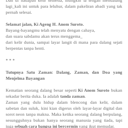
Dan di hadapan kelir semesta, mungkin ia tengah mendalang
lagi_kali ini untuk para leluhur, dalam pakeliran abadi yang tak
pernah selesai.
Selamat jalan, Ki Ageng H. Anom Suroto.
Bayang-bayangmu telah menyatu dengan cahaya,
dan suara sabdamu akan terus menggema_
dari kelir dunia, sampai layar langit di mana para dalang sejati
berpentas tanpa henti.
* * *
Tutupnya Satu Zaman: Dalang, Zaman, dan Doa yang
Menjelma Bayangan
Kematian seorang dalang besar seperti
Ki Anom Suroto
bukan
sekadar berita duka. Ia adalah
tanda zaman
.
Zaman yang dulu hidup dalam blencong dan kelir, dalam
sabetan dan suluk, kini kian digerus oleh layar-layar digital dan
sorot neon tanpa makna. Maka ketika seorang dalang berpulang,
sesungguhnya bukan hanya seorang manusia yang tiada, tapi
juga
sebuah cara bangsa ini bercermin
yang ikut memudar.