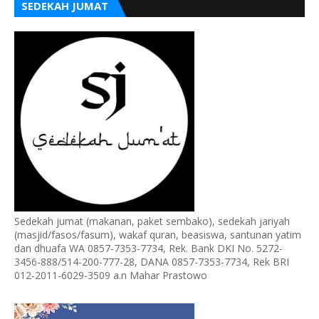
SEDEKAH JUMAT
Sedekah jumat (makanan, paket sembako), sedekah jariyah
(masjid/fasos/fasum), wakaf quran, beasiswa, santunan yatim
dan dhuafa WA 0857-7353-7734, Rek. Bank DKI No. 5272-
3456-888/514-200-777-28, DANA 0857-7353-7734, Rek BRI
012-2011-6029-3509 a.n Mahar Prastowo