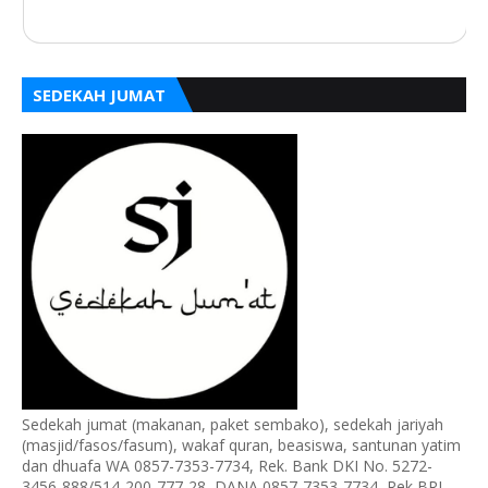
SEDEKAH JUMAT
Sedekah jumat (makanan, paket sembako), sedekah jariyah
(masjid/fasos/fasum), wakaf quran, beasiswa, santunan yatim
dan dhuafa WA 0857-7353-7734, Rek. Bank DKI No. 5272-
3456-888/514-200-777-28, DANA 0857-7353-7734, Rek BRI