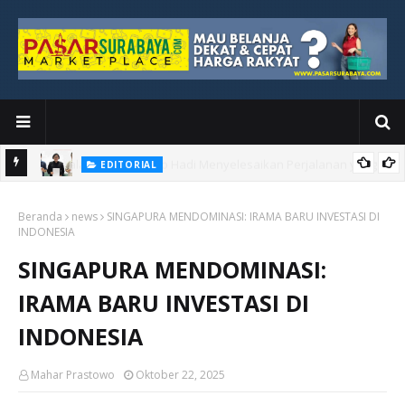
EDITORIAL
yang
Ketika Media Kehilangan Iklan, Kolaborasi Menjadi Harapan Baru
Beranda
news
SINGAPURA MENDOMINASI: IRAMA BARU INVESTASI DI
INDONESIA
SINGAPURA MENDOMINASI:
IRAMA BARU INVESTASI DI
INDONESIA
Mahar Prastowo
Oktober 22, 2025