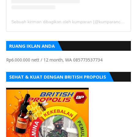
Sebuah kiriman dibagikan oleh kumparan (@kumparancom)
RUANG IKLAN ANDA
Rp6.000.000 nett / 12 month, WA 085773537734
SEHAT & KUAT DENGAN BRITISH PROPOLIS