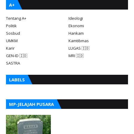
A+
Tentang A+
Ideologi
Politik
Ekonomi
Sosbud
Hankam
UMKM
Kamtibmas
Karir
LUGAS 🇮🇩
GEN-ID 🇮🇩
MRI 🇮🇩
SASTRA
LABELS
MP-JELAJAH PUSARA