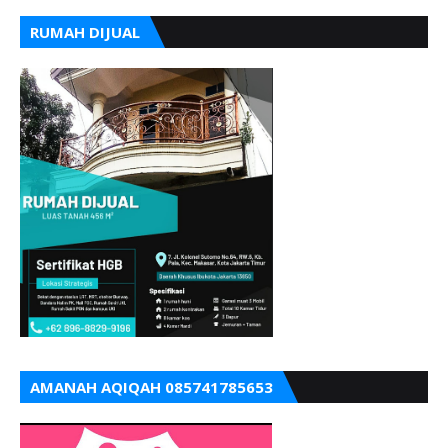
RUMAH DIJUAL
AMANAH AQIQAH 085741785653