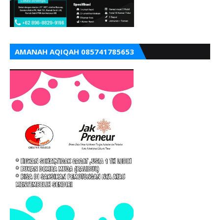
AMANAH AQIQAH 085741785653