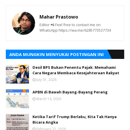
Mahar Prastowo
Editor 📲 Feel free to contact me on
WhatsApp https://wa.me/6285773537734
ANDA MUNGKIN MENYUKAI POSTINGAN INI
Desil BPS Bukan Penentu Pajak: Memahami
Cara Negara Membaca Kesejahteraan Rakyat
July 01, 2026
APBN di Bawah Bayang-Bayang Perang
March 14, 2026
Ketika Tarif Trump Berlaku, Kita Tak Hanya
Bicara Angka
February 22, 2026