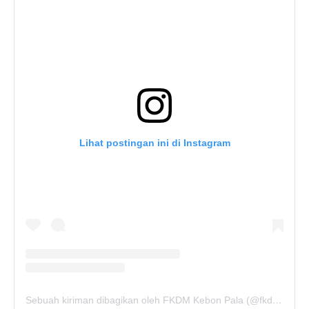
Lihat postingan ini di Instagram
Sebuah kiriman dibagikan oleh FKDM Kebon Pala (@fkdm_kebonpala)