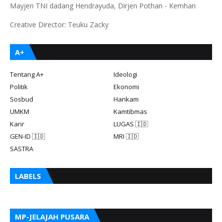
Mayjen TNI dadang Hendrayuda, Dirjen Pothan - Kemhan
Creative Director: Teuku Zacky
A+
Tentang A+
Ideologi
Politik
Ekonomi
Sosbud
Hankam
UMKM
Kamtibmas
Karir
LUGAS 🇮🇩
GEN-ID 🇮🇩
MRI 🇮🇩
SASTRA
LABELS
MP-JELAJAH PUSARA