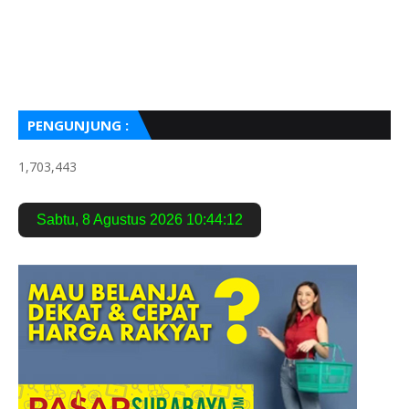
PENGUNJUNG :
1,703,443
Sabtu
,
8 Agustus 2026
10:44:13