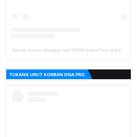
Sebuah kiriman dibagikan oleh FKDM Kebon Pala (@fkdm_kebonpala)
TUKANG URUT KORBAN DNA PRO