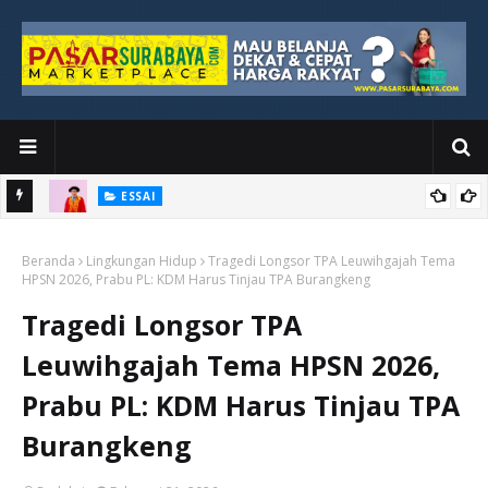
ESSAI
Bawah
Di Kuala Lumpur, Katno Hadi Menyelesaikan Perjalanan yang
Beranda
Tidak Berhenti di Panggung Wisuda
Lingkungan Hidup
Tragedi Longsor TPA Leuwihgajah Tema
HPSN 2026, Prabu PL: KDM Harus Tinjau TPA Burangkeng
Tragedi Longsor TPA
Leuwihgajah Tema HPSN 2026,
Prabu PL: KDM Harus Tinjau TPA
Burangkeng