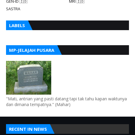
GEN-ID 🇮🇩
MRI 🇮🇩
SASTRA
LABELS
MP-JELAJAH PUSARA
"Mati, antrian yang pasti datang tapi tak tahu kapan waktunya
dan dimana tempatnya." (Mahar)
RECENT IN NEWS