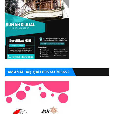
AMANAH AQIQAH 085741785653