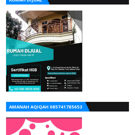
AMANAH AQIQAH 085741785653