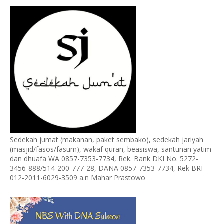
Sedekah jumat (makanan, paket sembako), sedekah jariyah
(masjid/fasos/fasum), wakaf quran, beasiswa, santunan yatim
dan dhuafa WA 0857-7353-7734, Rek. Bank DKI No. 5272-
3456-888/514-200-777-28, DANA 0857-7353-7734, Rek BRI
012-2011-6029-3509 a.n Mahar Prastowo