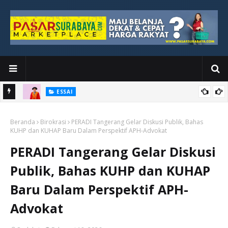
ESSAI
Bawah
Di Kuala Lumpur, Katno Hadi Menyelesaikan Perjalanan yang
Beranda
Tidak Berhenti di Panggung Wisuda
Birokrasi
PERADI Tangerang Gelar Diskusi Publik, Bahas
KUHP dan KUHAP Baru Dalam Perspektif APH-Advokat
PERADI Tangerang Gelar Diskusi
Publik, Bahas KUHP dan KUHAP
Baru Dalam Perspektif APH-
Advokat