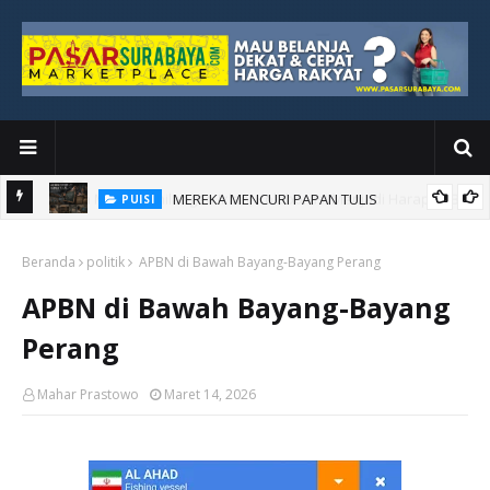
MEREKA MENCURI PAPAN TULIS
PUISI
an Baru
Beranda
politik
APBN di Bawah Bayang-Bayang Perang
APBN di Bawah Bayang-Bayang
Perang
Mahar Prastowo
Maret 14, 2026