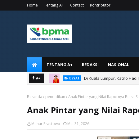
Home
Tentang A+
Contact
Kontributor
TENTANG A+
REDAKSI
NASIONAL
Di Kuala Lumpur, Katno Hadi
A+
ESSAI
Beranda
pendidikan
Anak Pintar yang Nilai Rapornya Biasa S
Anak Pintar yang Nilai Rap
Mahar Prastowo
Mei 31, 2026