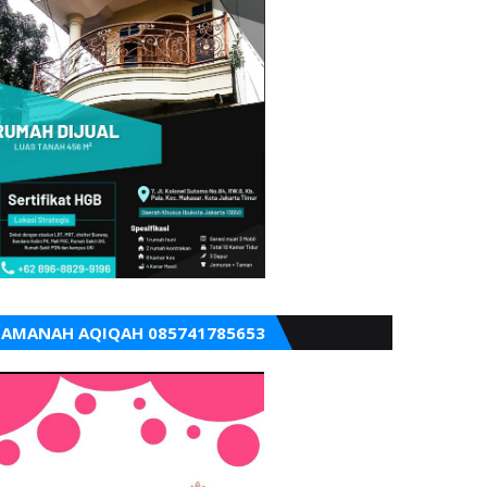
AMANAH AQIQAH 085741785653