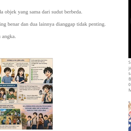
a objek yang sama dari sudut berbeda.
ng benar dan dua lainnya dianggap tidak penting.
u angka.
S
j
s
B
0
M