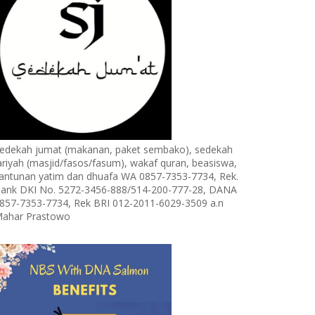
edekah jumat (makanan, paket sembako), sedekah
ariyah (masjid/fasos/fasum), wakaf quran, beasiswa,
antunan yatim dan dhuafa WA 0857-7353-7734, Rek.
ank DKI No. 5272-3456-888/514-200-777-28, DANA
857-7353-7734, Rek BRI 012-2011-6029-3509 a.n
ahar Prastowo