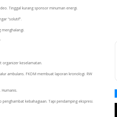
video. Tinggal kurang sponsor minuman energi.
gar “solutif”.
g menghalangi.
”
t organizer keselamatan.
 jalur ambulans. FKDM membuat laporan kronologi. RW
. Humanis.
p penghambat kebahagiaan. Tapi pendamping ekspresi.