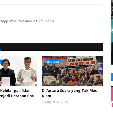
hatsApp https://wa.me/6285773537734
L
ESSAI
Kehilangan Iklan,
Di Antara Suara yang Tak Mau
enjadi Harapan Baru
Diam
6
August 01, 2026