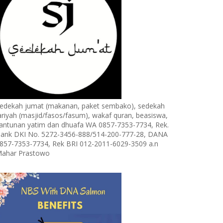
edekah jumat (makanan, paket sembako), sedekah
ariyah (masjid/fasos/fasum), wakaf quran, beasiswa,
antunan yatim dan dhuafa WA 0857-7353-7734, Rek.
ank DKI No. 5272-3456-888/514-200-777-28, DANA
857-7353-7734, Rek BRI 012-2011-6029-3509 a.n
ahar Prastowo