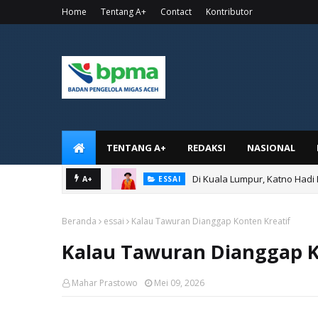
Home
Tentang A+
Contact
Kontributor
TENTANG A+
REDAKSI
NASIONAL
Di Kuala Lumpur, Katno Hadi
A+
ESSAI
Beranda
essai
Kalau Tawuran Dianggap Konten Kreatif
Kalau Tawuran Dianggap K
Mahar Prastowo
Mei 09, 2026