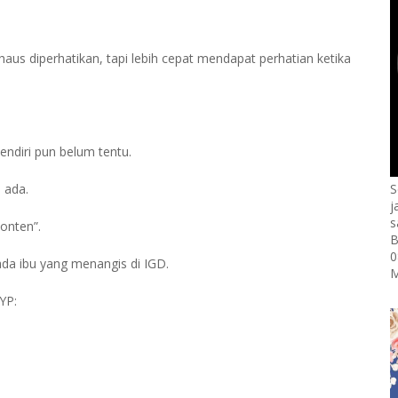
haus diperhatikan, tapi lebih cepat mendapat perhatian ketika
endiri pun belum tentu.
 ada.
S
j
s
onten”.
B
0
a ibu yang menangis di IGD.
M
YP: