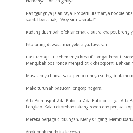
Namanya: konten gerilya.
Panggungnya jalan raya. Properti utamanya hoodie hi
sambil berteriak, “Woy viral… viral…!”
Kadang ditambah efek sinematik: suara knalpot brong yan
Kita orang dewasa menyebutnya: tawuran.
Para remaja itu sebenarnya kreatif. Sangat kreatif. Me
Mengubah pos ronda menjadi titik checkpoint. Bahkan m
Masalahnya hanya satu: penontonnya sering tidak membel
Maka turunlah pasukan lengkap negara.
Ada Binmaspol. Ada Babinsa. Ada Babinpotdirga. Ada 
Lengkap. Kalau ditambah tukang ronda dan penjual kop
Mereka berjaga di tikungan. Menyisir gang. Membubar
Anak-anak muda itu kecewa.