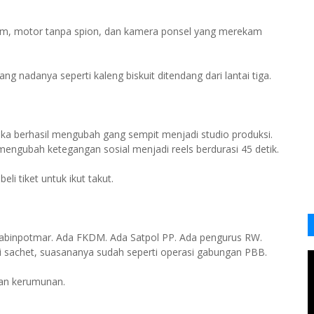
tam, motor tanpa spion, dan kamera ponsel yang merekam
g nadanya seperti kaleng biskuit ditendang dari lantai tiga.
reka berhasil mengubah gang sempit menjadi studio produksi.
engubah ketegangan sosial menjadi reels berdurasi 45 detik.
i tiket untuk ikut takut.
Babinpotmar. Ada FKDM. Ada Satpol PP. Ada pengurus RW.
i sachet, suasananya sudah seperti operasi gabungan PBB.
kan kerumunan.