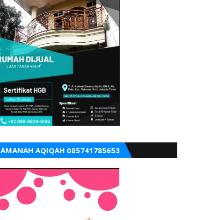
AMANAH AQIQAH 085741785653