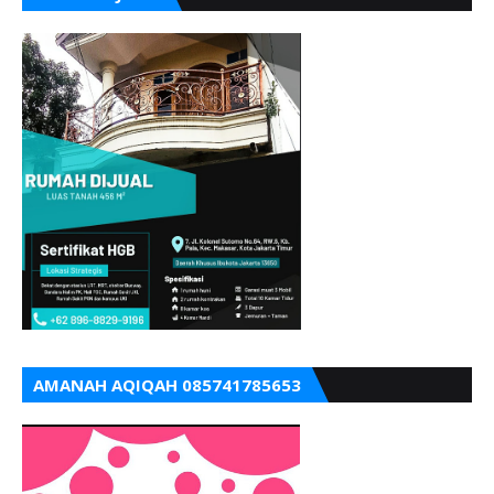
AMANAH AQIQAH 085741785653