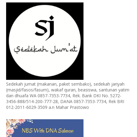
Sedekah jumat (makanan, paket sembako), sedekah jariyah
(masjid/fasos/fasum), wakaf quran, beasiswa, santunan yatim
dan dhuafa WA 0857-7353-7734, Rek. Bank DKI No. 5272-
3456-888/514-200-777-28, DANA 0857-7353-7734, Rek BRI
012-2011-6029-3509 a.n Mahar Prastowo