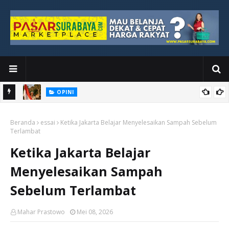
OPINI
Kemerdekaan yang Masih Jauh dari Dada Rakyat Paling Bawah
Beranda
essai
Ketika Jakarta Belajar Menyelesaikan Sampah Sebelum
Terlambat
Ketika Jakarta Belajar
Menyelesaikan Sampah
Sebelum Terlambat
Mahar Prastowo
Mei 08, 2026