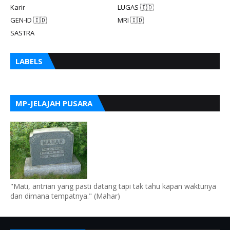
Karir
LUGAS 🇮🇩
GEN-ID 🇮🇩
MRI 🇮🇩
SASTRA
LABELS
MP-JELAJAH PUSARA
"Mati, antrian yang pasti datang tapi tak tahu kapan waktunya
dan dimana tempatnya." (Mahar)