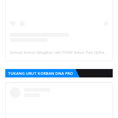
Sebuah kiriman dibagikan oleh FKDM Kebon Pala (@fkdm_kebonpala)
TUKANG URUT KORBAN DNA PRO