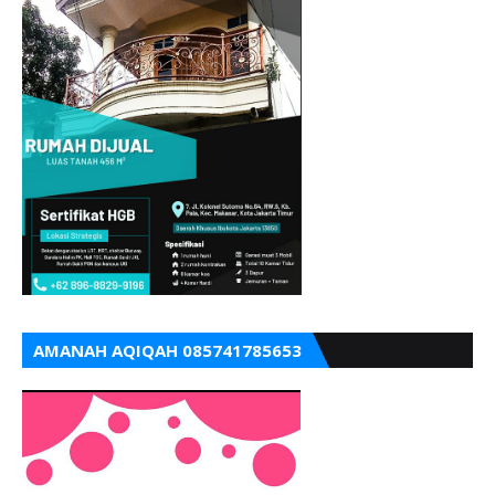
AMANAH AQIQAH 085741785653