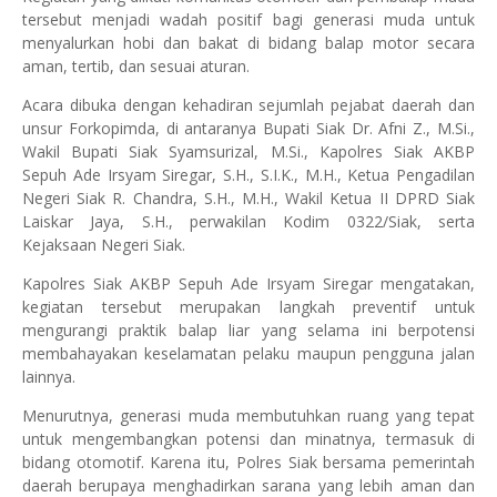
tersebut menjadi wadah positif bagi generasi muda untuk
menyalurkan hobi dan bakat di bidang balap motor secara
aman, tertib, dan sesuai aturan.
Acara dibuka dengan kehadiran sejumlah pejabat daerah dan
unsur Forkopimda, di antaranya Bupati Siak Dr. Afni Z., M.Si.,
Wakil Bupati Siak Syamsurizal, M.Si., Kapolres Siak AKBP
Sepuh Ade Irsyam Siregar, S.H., S.I.K., M.H., Ketua Pengadilan
Negeri Siak R. Chandra, S.H., M.H., Wakil Ketua II DPRD Siak
Laiskar Jaya, S.H., perwakilan Kodim 0322/Siak, serta
Kejaksaan Negeri Siak.
Kapolres Siak AKBP Sepuh Ade Irsyam Siregar mengatakan,
kegiatan tersebut merupakan langkah preventif untuk
mengurangi praktik balap liar yang selama ini berpotensi
membahayakan keselamatan pelaku maupun pengguna jalan
lainnya.
Menurutnya, generasi muda membutuhkan ruang yang tepat
untuk mengembangkan potensi dan minatnya, termasuk di
bidang otomotif. Karena itu, Polres Siak bersama pemerintah
daerah berupaya menghadirkan sarana yang lebih aman dan