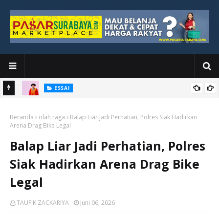
ESSAI
Bawah
Di Kuala Lumpur, Katno Hadi Menyelesaikan Perjalanan yang
Beranda
Tidak Berhenti di Panggung Wisuda
olah raga
Balap Liar Jadi Perhatian, Polres Siak Hadirkan
Arena Drag Bike Legal
Balap Liar Jadi Perhatian, Polres
Siak Hadirkan Arena Drag Bike
Legal
TAUFIK ZACKARIYA
Juni 06, 2026