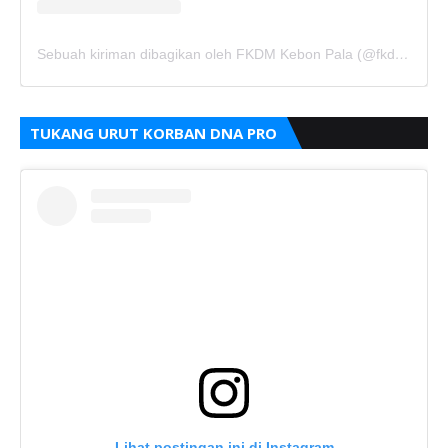
Sebuah kiriman dibagikan oleh FKDM Kebon Pala (@fkdm_kebonpala)
TUKANG URUT KORBAN DNA PRO
Lihat postingan ini di Instagram