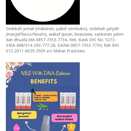
Sedekah jumat (makanan, paket sembako), sedekah jariyah
(masjid/fasos/fasum), wakaf quran, beasiswa, santunan yatim
dan dhuafa WA 0857-7353-7734, Rek. Bank DKI No. 5272-
3456-888/514-200-777-28, DANA 0857-7353-7734, Rek BRI
012-2011-6029-3509 a.n Mahar Prastowo