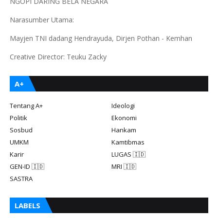
NGOPI DARING BELA NEGARA
Narasumber Utama:
Mayjen TNI dadang Hendrayuda, Dirjen Pothan - Kemhan
Creative Director: Teuku Zacky
A+
Tentang A+
Ideologi
Politik
Ekonomi
Sosbud
Hankam
UMKM
Kamtibmas
Karir
LUGAS 🇮🇩
GEN-ID 🇮🇩
MRI 🇮🇩
SASTRA
LABELS