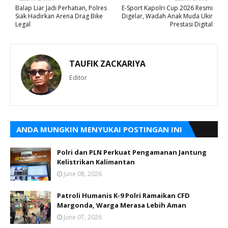
Balap Liar Jadi Perhatian, Polres
E-Sport Kapolri Cup 2026 Resmi
Siak Hadirkan Arena Drag Bike
Digelar, Wadah Anak Muda Ukir
Legal
Prestasi Digital
TAUFIK ZACKARIYA
Editor
ANDA MUNGKIN MENYUKAI POSTINGAN INI
Polri dan PLN Perkuat Pengamanan Jantung
Kelistrikan Kalimantan
June 08, 2026
Patroli Humanis K-9 Polri Ramaikan CFD
Margonda, Warga Merasa Lebih Aman
June 07, 2026