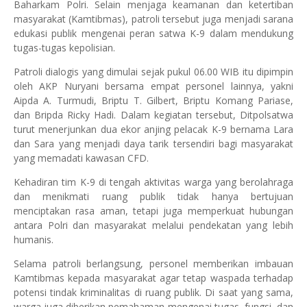
Baharkam Polri. Selain menjaga keamanan dan ketertiban
masyarakat (Kamtibmas), patroli tersebut juga menjadi sarana
edukasi publik mengenai peran satwa K-9 dalam mendukung
tugas-tugas kepolisian.
Patroli dialogis yang dimulai sejak pukul 06.00 WIB itu dipimpin
oleh AKP Nuryani bersama empat personel lainnya, yakni
Aipda A. Turmudi, Briptu T. Gilbert, Briptu Komang Pariase,
dan Bripda Ricky Hadi. Dalam kegiatan tersebut, Ditpolsatwa
turut menerjunkan dua ekor anjing pelacak K-9 bernama Lara
dan Sara yang menjadi daya tarik tersendiri bagi masyarakat
yang memadati kawasan CFD.
Kehadiran tim K-9 di tengah aktivitas warga yang berolahraga
dan menikmati ruang publik tidak hanya bertujuan
menciptakan rasa aman, tetapi juga memperkuat hubungan
antara Polri dan masyarakat melalui pendekatan yang lebih
humanis.
Selama patroli berlangsung, personel memberikan imbauan
Kamtibmas kepada masyarakat agar tetap waspada terhadap
potensi tindak kriminalitas di ruang publik. Di saat yang sama,
warga juga diberikan pemahaman mengenai tugas, fungsi, dan