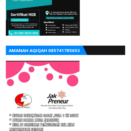
AMANAH AQIQAH 085741785653