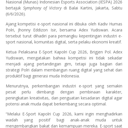
Nasional (Munas) Indonesian Esports Association (IESPA) 2026
bertajuk
Symphony of Victory
di Balai Kartini, Jakarta, Sabtu
(6/6/2026).
Ajang kompetisi e-sport nasional ini dibuka oleh Kadiv Humas
Polri, Jhonny Eddizon Isir, bersama Adex Yudiswan. Acara
tersebut turut dihadiri para pemangku kepentingan industri e-
sport nasional, komunitas digital, serta pelaku ekonomi kreatif.
Ketua Pelaksana E-Sport Kapolri Cup 2026, Brigjen Pol. Adex
Yudiswan, mengatakan bahwa kompetisi ini tidak sekadar
menjadi ajang pertandingan gim, tetapi juga bagian dari
strategi Polri dalam membangun ruang digital yang sehat dan
produktif bagi generasi muda Indonesia.
Menurutnya, perkembangan industri e-sport yang semakin
pesat perlu diimbangi dengan pembinaan karakter,
peningkatan kreativitas, dan penguatan kesadaran digital agar
potensi anak muda dapat berkembang secara optimal.
“Melalui E-Sport Kapolri Cup 2026, kami ingin menghadirkan
wadah yang positif bagi anak-anak muda untuk
mengembangkan bakat dan kemampuan mereka. E-sport saat