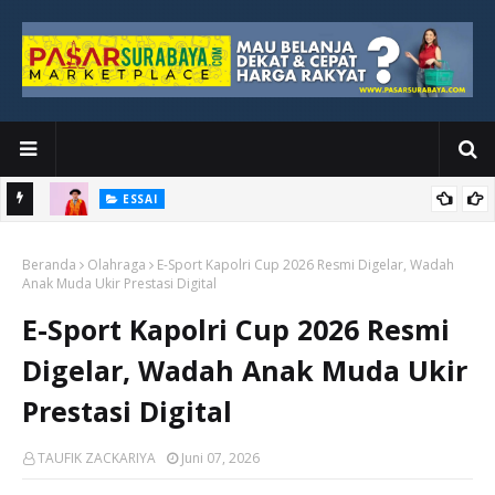
ESSAI
Bawah
Di Kuala Lumpur, Katno Hadi Menyelesaikan Perjalanan yang
Beranda
Tidak Berhenti di Panggung Wisuda
Olahraga
E-Sport Kapolri Cup 2026 Resmi Digelar, Wadah
Anak Muda Ukir Prestasi Digital
E-Sport Kapolri Cup 2026 Resmi
Digelar, Wadah Anak Muda Ukir
Prestasi Digital
TAUFIK ZACKARIYA
Juni 07, 2026