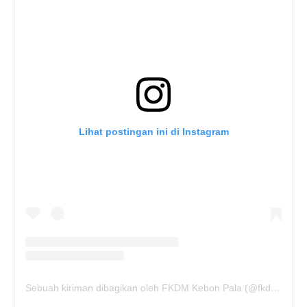
Lihat postingan ini di Instagram
Sebuah kiriman dibagikan oleh FKDM Kebon Pala (@fkdm_kebonpala)