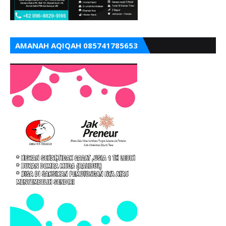
AMANAH AQIQAH 085741785653