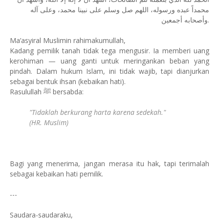
محمداً عبده ورسوله، اللهم صل وسلم على نبينا محمد، وعلى آله
وأصحابه أجمعين.
Ma’asyiral Muslimin rahimakumullah,
Kadang pemilik tanah tidak tega mengusir. Ia memberi uang
kerohiman — uang ganti untuk meringankan beban yang
pindah. Dalam hukum Islam, ini tidak wajib, tapi dianjurkan
sebagai bentuk ihsan (kebaikan hati).
Rasulullah ﷺ bersabda:
"Tidaklah berkurang harta karena sedekah."
(HR. Muslim)
Bagi yang menerima, jangan merasa itu hak, tapi terimalah
sebagai kebaikan hati pemilik.
---
Saudara-saudaraku,