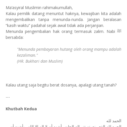
Ma’asyiral Muslimin rahimakumullah,
Kalau pemilik datang menuntut haknya, kewajiban kita adalah
mengembalikan tanpa menunda-nunda. Jangan beralasan
“kasih waktu” padahal sejak awal tidak ada perjanjian.
Menunda pengembalian hak orang termasuk zalim. Nabi ﷺ
bersabda:
"Menunda pembayaran hutang oleh orang mampu adalah
kezaliman."
(HR. Bukhari dan Muslim)
Kalau utang saja begitu berat dosanya, apalagi utang tanah?
---
Khutbah Kedua
الحمد لله
الحمد لله الذي بنعمته تتم الصالحات، أشهد أن لا إله إلا الله، وأشهد أن