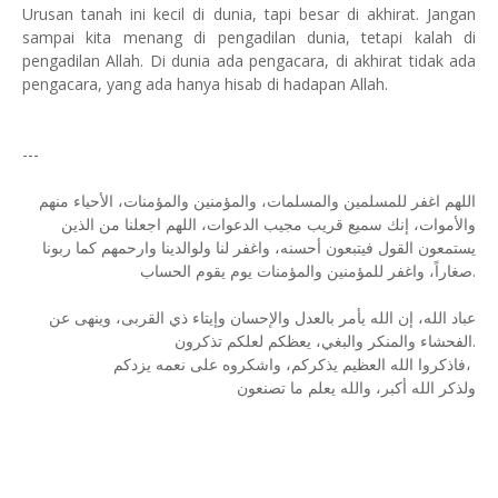
Urusan tanah ini kecil di dunia, tapi besar di akhirat. Jangan
sampai kita menang di pengadilan dunia, tetapi kalah di
pengadilan Allah. Di dunia ada pengacara, di akhirat tidak ada
pengacara, yang ada hanya hisab di hadapan Allah.
---
اللهم اغفر للمسلمين والمسلمات، والمؤمنين والمؤمنات، الأحياء منهم
والأموات، إنك سميع قريب مجيب الدعوات، اللهم اجعلنا من الذين
يستمعون القول فيتبعون أحسنه، واغفر لنا ولوالدينا وارحمهم كما ربونا
صغاراً، واغفر للمؤمنين والمؤمنات يوم يقوم الحساب.
عباد الله، إن الله يأمر بالعدل والإحسان وإيتاء ذي القربى، وينهى عن
الفحشاء والمنكر والبغي، يعظكم لعلكم تذكرون.
فاذكروا الله العظيم يذكركم، واشكروه على نعمه يزدكم،
ولذكر الله أكبر، والله يعلم ما تصنعون