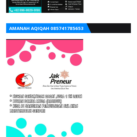
AMANAH AQIQAH 085741785653