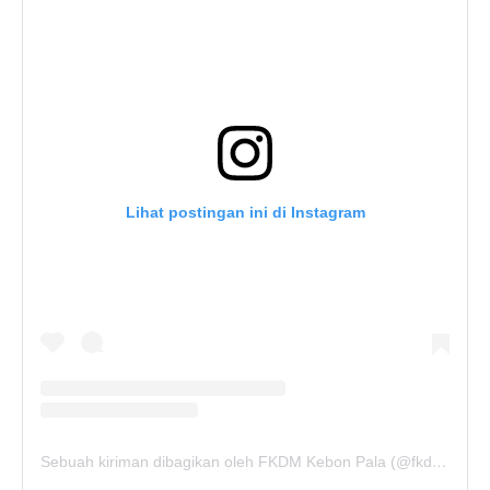
Lihat postingan ini di Instagram
Sebuah kiriman dibagikan oleh FKDM Kebon Pala (@fkdm_kebonpala)