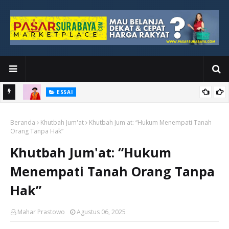
ESSAI
Bawah
Di Kuala Lumpur, Katno Hadi Menyelesaikan Perjalanan yang
Beranda
Tidak Berhenti di Panggung Wisuda
Khutbah Jum'at
Khutbah Jum'at: “Hukum Menempati Tanah
Orang Tanpa Hak”
Khutbah Jum'at: “Hukum
Menempati Tanah Orang Tanpa
Hak”
Mahar Prastowo
Agustus 06, 2025