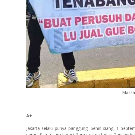
Massa
A+
Jakarta selalu punya panggung. Senin siang, 1 Septe
demo. Sama-sama orasi. Sama-sama teriak. Tapi berbed