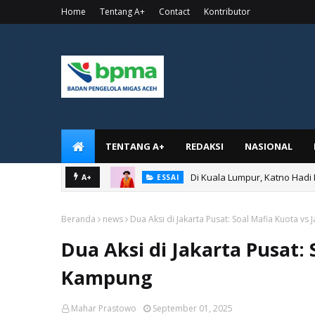
Home
Tentang A+
Contact
Kontributor
TENTANG A+
REDAKSI
NASIONAL
Di Kuala Lumpur, Katno Hadi
A+
ESSAI
Beranda
news
Dua Aksi di Jakarta Pusat: Soal Mafia Kuota v
Dua Aksi di Jakarta Pusat: 
Kampung
Mahar Prastowo
September 01, 2025