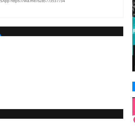
hatsApp https://wa.me/6285773537734