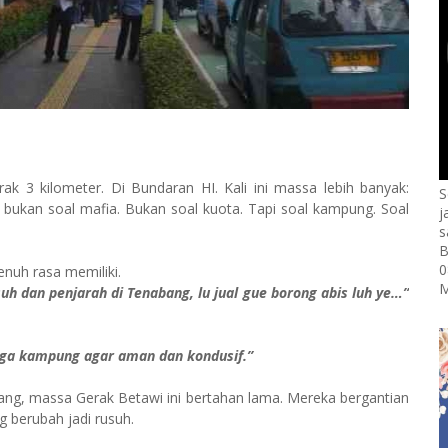
ak 3 kilometer. Di Bundaran HI. Kali ini massa lebih banyak:
S
 bukan soal mafia. Bukan soal kuota. Tapi soal kampung. Soal
j
s
B
0
nuh rasa memiliki.
M
h dan penjarah di Tenabang, lu jual gue borong abis luh ye…”
ga kampung agar aman dan kondusif.”
ng, massa Gerak Betawi ini bertahan lama. Mereka bergantian
 berubah jadi rusuh.