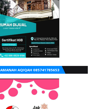
AMANAH AQIQAH 085741785653