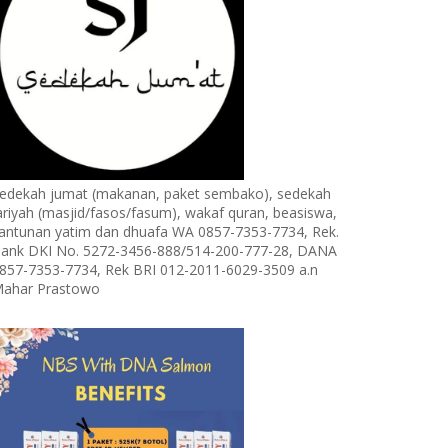
edekah jumat (makanan, paket sembako), sedekah
ariyah (masjid/fasos/fasum), wakaf quran, beasiswa,
antunan yatim dan dhuafa WA 0857-7353-7734, Rek.
ank DKI No. 5272-3456-888/514-200-777-28, DANA
857-7353-7734, Rek BRI 012-2011-6029-3509 a.n
ahar Prastowo