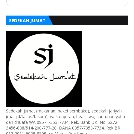
SEDEKAH JUMAT
Sedekah jumat (makanan, paket sembako), sedekah jariyah
(masjid/fasos/fasum), wakaf quran, beasiswa, santunan yatim
dan dhuafa WA 0857-7353-7734, Rek. Bank DKI No. 5272-
3456-888/514-200-777-28, DANA 0857-7353-7734, Rek BRI
012-2011-6029-3509 a.n Mahar Prastowo