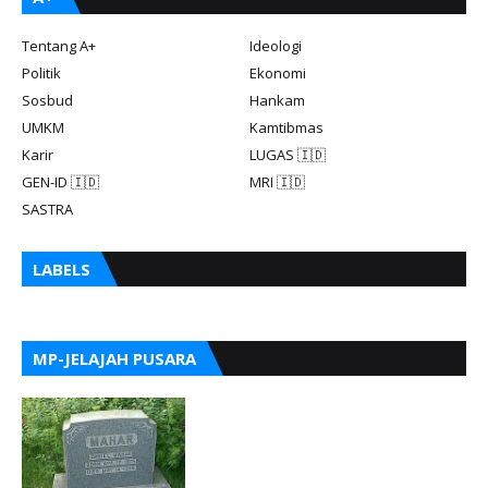
Tentang A+
Ideologi
Politik
Ekonomi
Sosbud
Hankam
UMKM
Kamtibmas
Karir
LUGAS 🇮🇩
GEN-ID 🇮🇩
MRI 🇮🇩
SASTRA
LABELS
MP-JELAJAH PUSARA