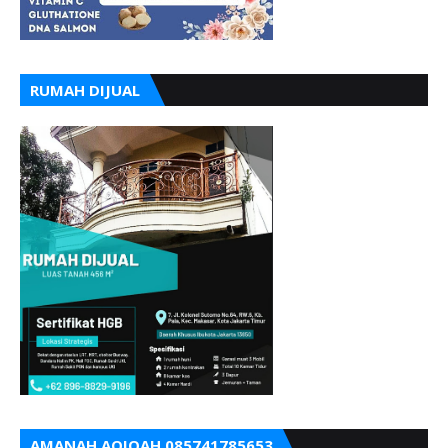
RUMAH DIJUAL
AMANAH AQIQAH 085741785653