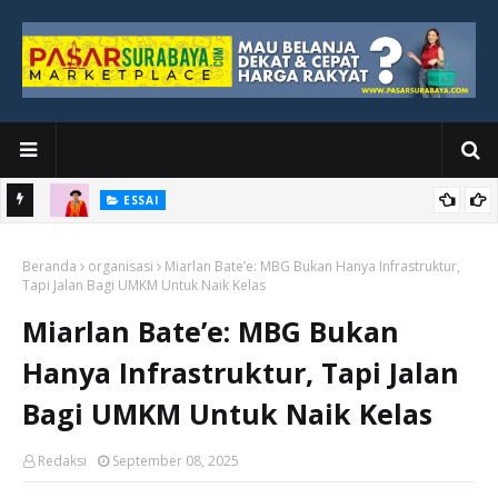
ESSAI
Bawah
Di Kuala Lumpur, Katno Hadi Menyelesaikan Perjalanan yang
Beranda
Tidak Berhenti di Panggung Wisuda
organisasi
Miarlan Bate’e: MBG Bukan Hanya Infrastruktur,
Tapi Jalan Bagi UMKM Untuk Naik Kelas
Miarlan Bate’e: MBG Bukan
Hanya Infrastruktur, Tapi Jalan
Bagi UMKM Untuk Naik Kelas
Redaksi
September 08, 2025